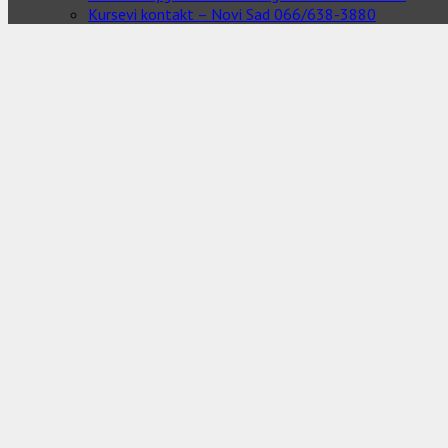
Kursevi kontakt – Novi Sad 066/638-3880