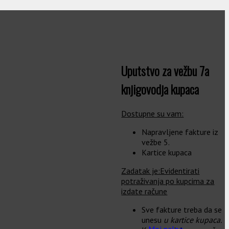
Uputstvo za vežbu 7a
knjigovodja kupaca
Dostupne su vam:
Napravljene fakture iz
vežbe 5.
Kartice kupaca
Zadatak je:Evidentirati
potraživanja po kupcima za
izdate račune
Sve fakture treba da se
unesu
u kartice kupaca.
Moj nalog