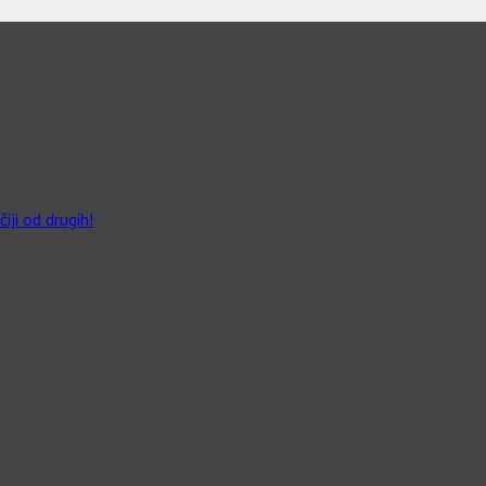
ji od drugih!