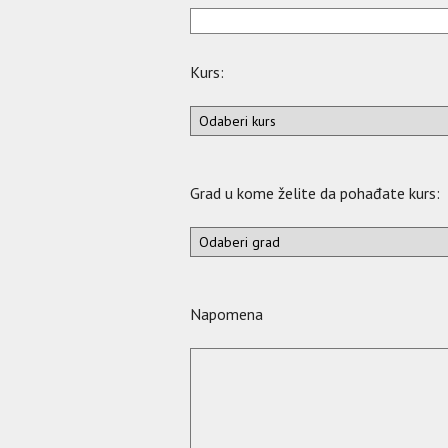
Kurs:
Grad u kome želite da pohađate kurs:
Napomena