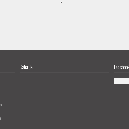
Galerija
Facebook 
a –
i –