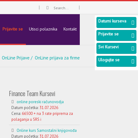
Datumi kurseva
Prijavite se
Utisci polaznika
Kontakt
Prijavite se
Svi Kursevi
OnLine Prijave
OnLine prijava za firme
Ulogujte se
Finance Team Kursevi
online poreski računovodja
Datum početka:
31.07.2026
Cena:
66500 + na 3 rate priprema za
polaganja u SRS i
Online kurs Samostalni knjigovođa
Datum početka:
31.07.2026