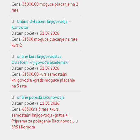
Cena:
33000,00 moguce placanje na 2
rate
Online Ovlašćeni knjigovodja –
Kontrolor
Datum početka:
31.07.2026
Cena:
51500 moguce placanje na rate
kurs 2
online kurs knjigovodstva
Ovlašćeni knjigovođa akademski
Datum početka:
31.07.2026
Cena:
51500,00 kurs samostalni
knjigovodja -gratis moguce placanje
na 3 rate
online poreski računovodja
Datum početka:
11.05.2026
Cena:
65500na 3 rate +kurs
samostalni knjigovodja -gratis +i
Priprema za polaganje Racunovodju u
SRS i Komora