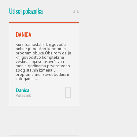
Utisci polaznika
DANICA
ALEKSANDAR M
Kurs Samostalni knjigovođa
Prvi put sam imao priliku da
online je odlično koncipiran
pohađam jedan online kurs
program obuke.Obzirom da je
(samostalni knjigovođa onli
knjigovodstvo kompleksna
i veoma sam zadovoljan isti
veština koja se usavršava i
Naime, iako sam bio skeptič
menja godinama prvenstveno
u početku kako će sve to
zbog stalnih izmena u
funkcionisati, na ...
propisima moj savet budućim
kolegama ...
Aleksandar M
Polaznik
Danica
Polaznik