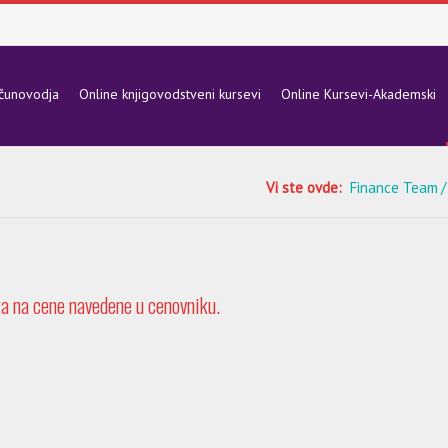
ačunovodja
Online knjigovodstveni kursevi
Online Kursevi-Akademski
Vi ste ovde:
Finance Team
a na cene navedene u cenovniku.