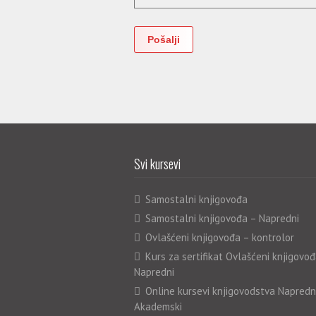
Svi kursevi
Samostalni knjigovođa
Samostalni knjigovođa – Napredni
Ovlašćeni knjigovođa – kontrolor
Kurs za sertifikat Ovlašćeni knjigovođ
Napredni
Online kursevi knjigovodstva Napredn
Akademski