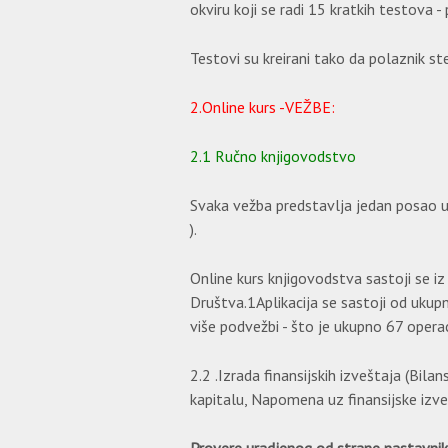
okviru koji se radi 15 kratkih testova -
Testovi su kreirani tako da polaznik 
2.Online kurs -VEŽBE:
2.1 Ručno knjigovodstvo
Svaka vežba predstavlja jedan posao u 
).
Online kurs knjigovodstva sastoji se iz
Društva.1Aplikacija se sastoji od ukupno
više podvežbi - što je ukupno 67 opera
2.2 .Izrada finansijskih izveštaja (Bil
kapitalu, Napomena uz finansijske izve