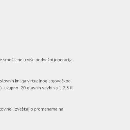
be smeštene u više podvežbi (operacija
poslovnih knjiga virtuelnog trgovačkog
). .ukupno 20 glavnih vezbi sa 1,2,3 ili
gotovine, Izveštaj o promenama na