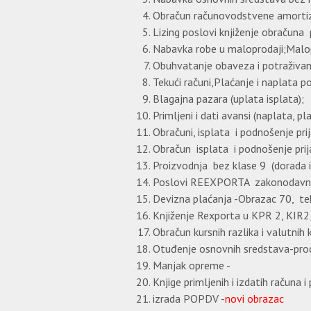
Obračun računovodstvene amortiz
Lizing poslovi knjiženje obračuna p
Nabavka robe u maloprodaji;Malo
Obuhvatanje obaveza i potraživa
Tekući računi,Plaćanje i naplata p
Blagajna pazara (uplata isplata);
Primljeni i dati avansi (naplata, pl
Obračuni, isplata i podnošenje pri
Obračun isplata i podnošenje prij
Proizvodnja bez klase 9 (dorada i
Poslovi REEXPORTA zakonodavna
Devizna plaćanja -Obrazac 70, tek
Knjiženje Rexporta u KPR 2, KIR2
Obračun kursnih razlika i valutnih k
Otuđenje osnovnih sredstava-pro
Manjak opreme -
Knjige primljenih i izdatih račun
izrada POPDV -
novi obrazac