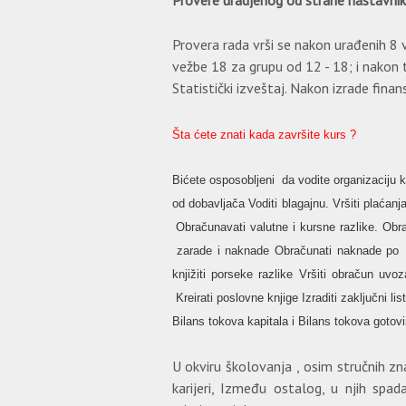
Provere uradjenog od strane nastavni
Provera rada vrši se nakon urađenih 8
vežbe 18 za grupu od 12 - 18; i nakon
Statistički izveštaj. Nakon izrade finans
Šta ćete znati kada završite kurs ?
Bićete osposobljeni da vodite organizaciju kn
od dobavljača Voditi blagajnu. Vršiti plaćanj
Obračunavati valutne i kursne razlike. Obrač
zarade i naknade Obračunati naknade po ug
knjižiti porseke razlike Vršiti obračun uv
Kreirati poslovne knjige Izraditi zaključni li
Bilans tokova kapitala i Bilans tokova gotovi
U okviru školovanja , osim stručnih zn
karijeri, Između ostalog, u njih spad