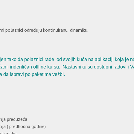
ami polaznici određuju kontinuiranu dinamiku.
jen tako da polaznici rade od svojih kuća na aplikaciji koja je n
an i indentičan offline kursu. Nastavniku su dostupni radovi i Va
a da ispravi po paketima vežbi.
nja preduzeća
cija ( predhodna godine)
naknade-