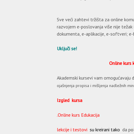
Sve veći zahtevi tržišta za online ko
razvojem e-poslovanja više nije težak
dokumenta, e-aplikacije, e-softveri; e-
Uključi se!
Online kurs 
Akademski kursevi vam omogućavaju dod
ojašnjenja propisa i mišljenja nadležnih m
Izgled kursa
.Online kurs Edukacija
lekcije i testovi
su kreirani tako
da pol