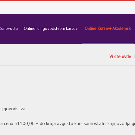
ačunovodja
Online knjigovodstveni kursevi
Online Kursevi-Akademski
Vi ste ovde:
njigovodstva
cena 51100,00 + do kraja avgusta kurs samostalni knjigovodja gra