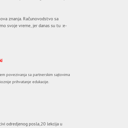
 nova znanja. Računovodstvo sa
mo svoje vreme, jer danas su tu :e-
ki
em povezivanja sa partnerskim sajtovima
oznije prihvatanje edukacije.
vi odredjenog posla,20 lekcija u