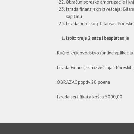
Obračun poreske amortizacije i knji
Izrada finansijskih izveštaja: Bil
kapitalu
Izrada poreskog bilansa i Poreske 
Ispit: traje 2 sata i besplatan je
Ručno knjigovodstvo (online aplikacija
Izrada Finansijskih izveštaja i Poreskih
OBRAZAC popdv 20 poena
Izrada sertifikata košta 5000,00