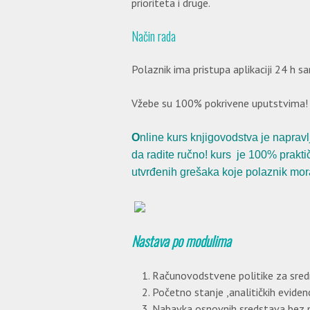
prioriteta i druge.
Način rada
Polaznik ima pristupa aplikaciji 24 h s
Vžebe su 100% pokrivene uputstvima!
O
nline kurs knjigovodstva je napravl
da radite ručno!
kurs je 100% praktič
utvrđenih grešaka koje polaznik mor
Nastava po modulima
Računovodstvene politike za sred
Početno stanje ,analitičkih eviden
Nabavka osnovnih sredstava bez 