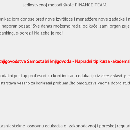
jedinstvenoj metodi škole FINANCE TEAM.
munikacijom donose pred nove izvršioce i menadžere nove zadatke i
 i naporan posao! Sve danas možemo raditi od kuće, sami organizuje
banking, e-porezi! Na tebe je red!
knjigovodstva Samostalni knjigovođa - Napradni tip kursa -akadems
atni pristup profesori za kontinuiranu edukaciju iz
date oblasti put
inistarstava vezano za konkretni problem ,što omogućava veoma dobro studi
aznik stekne osnovnu edukacija o zakonodavnoj i poreskoj regulati