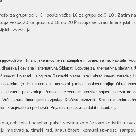
ka
 vežbi za grupu od 1- 8 ; posle vežbe 10 za grupu od 9-10 ; Zatim 
 toga vežba 20 za grupu od 18 do 20.
P
ristupa se izradi finansijskih 
ijskih izveštaja .
jigovodstva , financijske imovine i materijalne imovine, zaliha, kapitala Vod
a dinarska i devizna i alternativna Sklapati Ugovore za alternativna plaćanja (
unavati i plaćati lizing rate Sastaviti platne liste i obračunavati zarade ; 
ovorim (o delu autorskih i ugovorai )kreirati poslovne knjige Obračunavat
oza i obračun proizvodnje Podnositi relevantne poreske prijave :poreza na d
st Vršiti izradu financijskih izvještaja Društva obveznike Srbije i standarda fin
ne .Izradjivaćete i podnositi Prijavu za poreza na dobit i akontacija
anja, dobićete i poseban paket veština koje će vam koristiti u sva
aju motivacija, timski rad, analitičnost, komunikativnost, sampouz