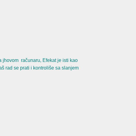
a jhovom računaru, Efekat je isti kao
š rad se prati i kontroliše sa slanjem