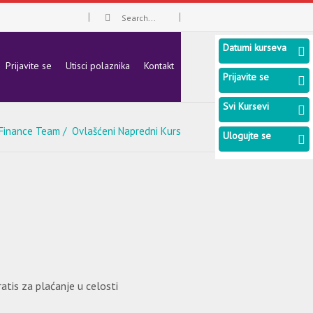
Datumi kurseva
Prijavite se
Utisci polaznika
Kontakt
Prijavite se
Svi Kursevi
Finance Team
Ovlašćeni Napredni Kurs
Ulogujte se
tis za plaćanje u celosti