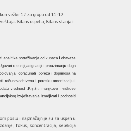
nakon vežbe 12 za grupu od 11-12;
izveštaja: Bilans uspeha, Bilans stanja i
iti analitike potraživanja od kupaca i obaveze
Ugovori o cesiji,asignaciji i preuzimanju duga
I bolovanja obračunati :poreza i doprinosa na
i računovodstvenu i poresku amortizaciju.i
odatu vrednost ,Knjižiti manjkove i viškove
ancijskog izvještavanja.Izradjivati i podnositi
kom poslu i najznačajnije su za uspeh u
danje, fokus, koncentracija, selekcija