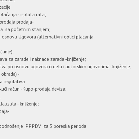
acije
laćanja - isplata rata;
prodaja prodaja-
na sa početnim stanjem;
o osnovu Ugovora (alternativni oblici plaćanja;
aćanje);
java za zarade i naknade zarada -knjiženje;
ava po osnovu ugovora o delu i autorskim ugovorima -knjiženje;
 obrada) -
 regulativa
ući račun -Kupo-prodaja deviza;
;
lauzula - knjiženje;
daja-
a i podnošenje PPPDV za 3 poreska perioda