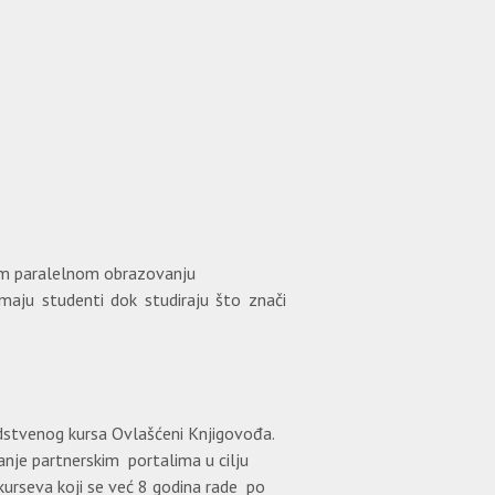
om paralelnom obrazovanju
imaju studenti dok studiraju što znači
odstvenog kursa Ovlašćeni Knjigovođa.
nje partnerskim portalima u cilju
kurseva koji se već 8 godina rade po