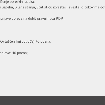
ženje poreskih razlika;
ans uspeha, Bilans stanja, Statistički izveštaj; Izveštaj o tokovima
prijave poreza na dobit pravnih lica PDP .
 Ovlašćeni knjigovođa):40 poena;
 prijava: 40 poena;