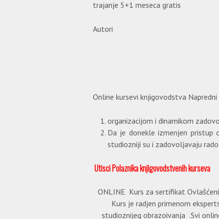
trajanje 5+1 meseca gratis
Autori
Online kursevi knjigovodstva Napredni 
organizacijom i dinamikom zadov
Da je donekle izmenjen pristup o
studiozniji su i zadovoljavaju rad
Utisci Polaznika knjigovodstvenih kurseva
ONLINE Kurs za sertifikat Ovlašćeni 
Kurs je radjen primenom eksperts
studioznijeg obrazoivanja .Svi onli