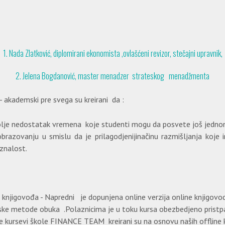
1. Nada Zlatković, diplomirani ekonomista ,ovlašćeni revizor, stečajni upravnik,
2. Jelena Bogdanović, master menadzer strateskog menadžmenta
- akademski pre svega su kreirani da :
olje nedostatak vremena koje studenti mogu da posvete još jedn
brazovanju u smislu da je prilagodjenijinačinu razmišljanja koje 
oznalost.
knjigovođa - Napredni je dopunjena online verzija online knjigov
ke metode obuka .Polaznicima je u toku kursa obezbedjeno pristpa
ne kursevi škole FINANCE TEAM kreirani su na osnovu naših offline 