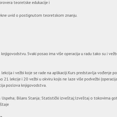
 provera teoretske edukacije i
stekne uvid o postignutom teoretskom znanju.
knjigovodstvu. Svaki posao ima više operacija u radu tako su i vež
 lekcija i vežbi koje se rade na aplikaciji.Kurs predstavlja vođenje 
 21 lekcije i 20 vežbi u okviru kojis ne laze više podvežbi (operacija
cija poslova knjigovodstva.
ans Uspeha; Bilans Stanja; Statistički izveštaj;Izveštaj o tokovima 
štaje