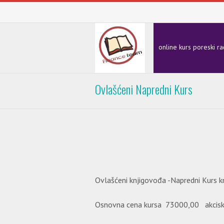
online kurs poreski r
Ovlašćeni Napredni Kurs
Ovlašćeni knjigovođa -Napredni Kurs k
Osnovna cena kursa 73000,00 akciska 