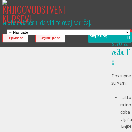
Niste ovlašćeni da vidite ovaj sadržaj.
Uput
Moj nalog
Prijavite se
Registrujte se
stvo za
vežbu 11
g
Dostupne
su vam:
faktu
ra ino
doba
vljača
knjiži