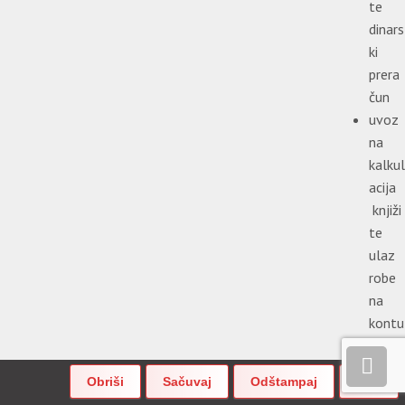
te
dinars
ki
prera
čun
uvoz
na
kalkul
acija
knjiži
te
ulaz
robe
na
kontu
1320
račun
špedi