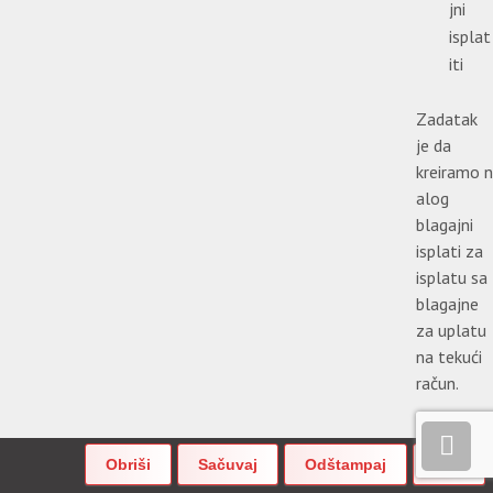
jni
isplat
iti
Zadatak
je da
kreiramo n
alog
blagajni
isplati za
isplatu sa
blagajne
za uplatu
na tekući
račun.
Uputstvo
za rad: