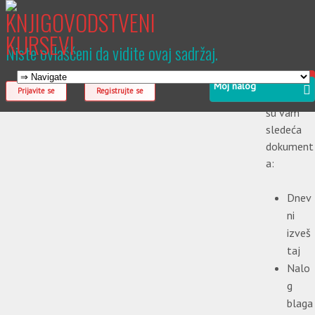
Niste ovlašćeni da vidite ovaj sadržaj.
Dost
Moj nalog
Prijavite se
Registrujte se
upna
su vam
sledeća
dokument
a:
Dnev
ni
izveš
taj
Nalo
g
blaga