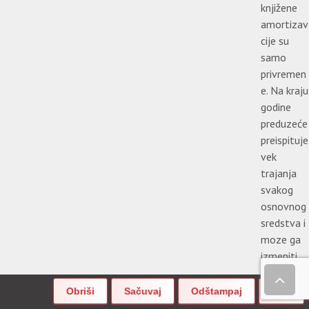
knjižene
amortizav
cije su
samo
privremen
e. Na kraju
godine
preduzeće
preispituje
vek
trajanja
svakog
osnovnog
sredstva i
moze ga
izmeniti
uz
obrazloze
nje odluke