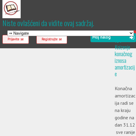
Niste ovlašćeni da vidite ovaj sadržaj.
Vežba
Moj nalog
16 .
Prijavite se
Registrujte se
Knizenje
konačnog
iznosa
amortizacij
e
Konačna
amortizac
ija radi se
na kraju
godine na
dan 31.12
sve ranije