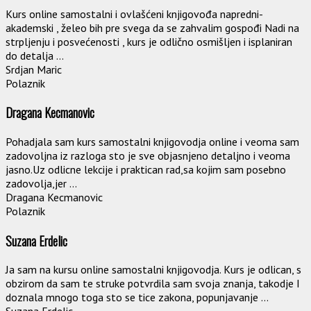
Kurs online samostalni i ovlašćeni knjigovođa napredni-
akademski , želeo bih pre svega da se zahvalim gospođi Nadi na
strpljenju i posvećenosti , kurs je odlično osmišljen i isplaniran
do detalja ...
Srdjan Maric
Polaznik
Dragana Kecmanovic
Pohadjala sam kurs samostalni knjigovodja online i veoma sam
zadovoljna iz razloga sto je sve objasnjeno detaljno i veoma
jasno.Uz odlicne lekcije i praktican rad,sa kojim sam posebno
zadovolja,jer ...
Dragana Kecmanovic
Polaznik
Suzana Erdelic
Ja sam na kursu online samostalni knjigovodja. Kurs je odlican, s
obzirom da sam te struke potvrdila sam svoja znanja, takodje I
doznala mnogo toga sto se tice zakona, popunjavanje ...