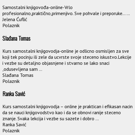
Samostalni knjigovođa-online-Vrlo
profesionalno,praktično,primenjivo. Sve pohvale i preporuke… ...
Jelena Ćuflić
Polaznik
Slađana Tomas
Kurs samostalni knjigovodja-online je odlicno osmisljen za sve
koji tek pocinju ili zele da ucvrste svoje steceno iskustvo.Lekcije
i vezbe su detaljno objasnjene i stvarno se lako snaci
,odusevljena sam ...
Slađana Tomas
Polaznik
Ranka Savić
Kurs samostalni knjigovodja – online je praktican i efikasan nacin
da se nauci knjigovodstvo kao i da se obnovi ranije steceno
znanje. Svaka lekcija i vezbe su sazete i dobro ...
Ranka Savić
Polaznik