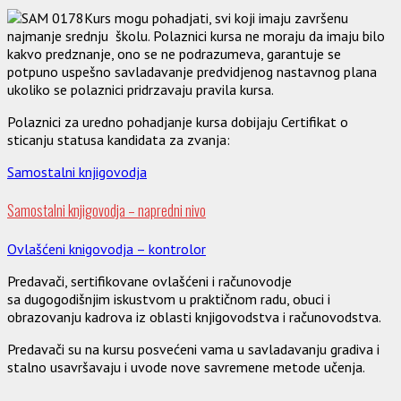
Kurs mogu pohadjati, svi koji imaju završenu
najmanje srednju školu. Polaznici kursa ne moraju da imaju bilo
kakvo predznanje, ono se ne podrazumeva, garantuje se
potpuno uspešno savladavanje predvidjenog nastavnog plana
ukoliko se polaznici pridrzavaju pravila kursa.
Polaznici za uredno pohadjanje kursa dobijaju Certifikat o
sticanju statusa kandidata za zvanja:
Samostalni knjigovodja
Samostalni knjigovodja – napredni nivo
Ovlašćeni knigovodja – kontrolor
Predavači, sertifikovane ovlašćeni i računovodje
sa dugogodišnjim iskustvom u praktičnom radu, obuci i
obrazovanju kadrova iz oblasti knjigovodstva i računovodstva.
Predavači su na kursu posvećeni vama u savladavanju gradiva i
stalno usavršavaju i uvode nove savremene metode učenja.