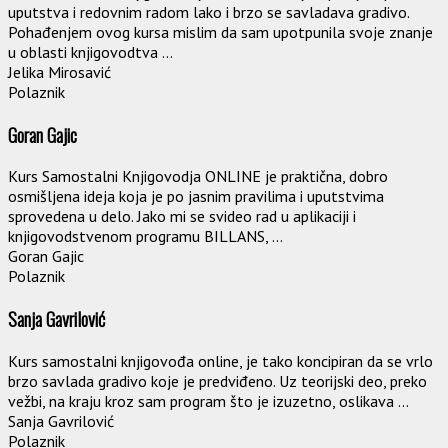
uputstva i redovnim radom lako i brzo se savladava gradivo.
Pohađenjem ovog kursa mislim da sam upotpunila svoje znanje
u oblasti knjigovodtva ...
Jelika Mirosavić
Polaznik
Goran Gajic
Kurs Samostalni Knjigovodja ONLINE je praktična, dobro
osmišljena ideja koja je po jasnim pravilima i uputstvima
sprovedena u delo. Jako mi se svideo rad u aplikaciji i
knjigovodstvenom programu BILLANS, ...
Goran Gajic
Polaznik
Sanja Gavrilović
Kurs samostalni knjigovođa online, je tako koncipiran da se vrlo
brzo savlada gradivo koje je predviđeno. Uz teorijski deo, preko
vežbi, na kraju kroz sam program što je izuzetno, oslikava ...
Sanja Gavrilović
Polaznik