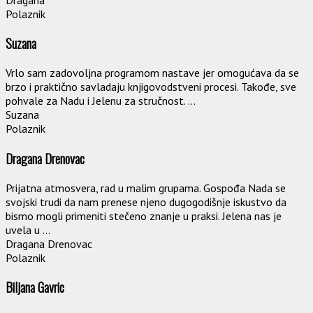
Polaznik
Suzana
Vrlo sam zadovoljna programom nastave jer omogućava da se
brzo i praktično savladaju knjigovodstveni procesi. Takođe, sve
pohvale za Nadu i Jelenu za stručnost. ...
Suzana
Polaznik
Dragana Drenovac
Prijatna atmosvera, rad u malim grupama. Gospođa Nada se
svojski trudi da nam prenese njeno dugogodišnje iskustvo da
bismo mogli primeniti stečeno znanje u praksi. Jelena nas je
uvela u ...
Dragana Drenovac
Polaznik
Biljana Gavric