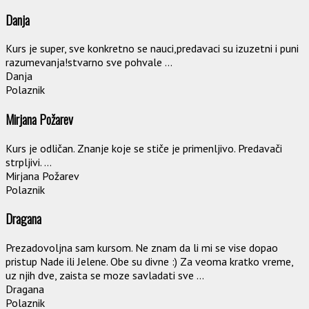
Danja
Kurs je super, sve konkretno se nauci,predavaci su izuzetni i puni
razumevanja!stvarno sve pohvale ...
Danja
Polaznik
Mirjana Požarev
Kurs je odličan. Znanje koje se stiče je primenljivo. Predavači
strpljivi. ...
Mirjana Požarev
Polaznik
Dragana
Prezadovoljna sam kursom. Ne znam da li mi se vise dopao
pristup Nade ili Jelene. Obe su divne :) Za veoma kratko vreme,
uz njih dve, zaista se moze savladati sve ...
Dragana
Polaznik