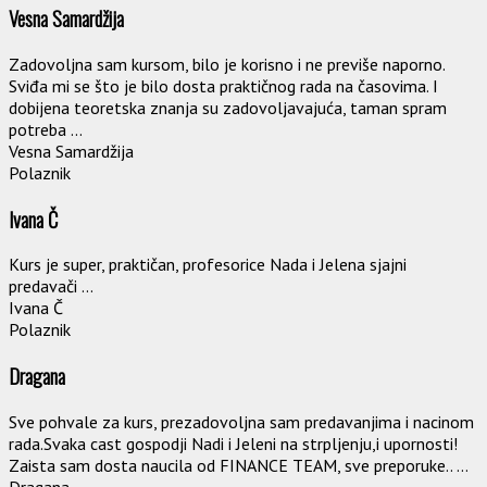
Vesna Samardžija
Zadovoljna sam kursom, bilo je korisno i ne previše naporno.
Sviđa mi se što je bilo dosta praktičnog rada na časovima. I
dobijena teoretska znanja su zadovoljavajuća, taman spram
potreba ...
Vesna Samardžija
Polaznik
Ivana Č
Kurs je super, praktičan, profesorice Nada i Jelena sjajni
predavači ...
Ivana Č
Polaznik
Dragana
Sve pohvale za kurs, prezadovoljna sam predavanjima i nacinom
rada.Svaka cast gospodji Nadi i Jeleni na strpljenju,i upornosti!
Zaista sam dosta naucila od FINANCE TEAM, sve preporuke.. ...
Dragana