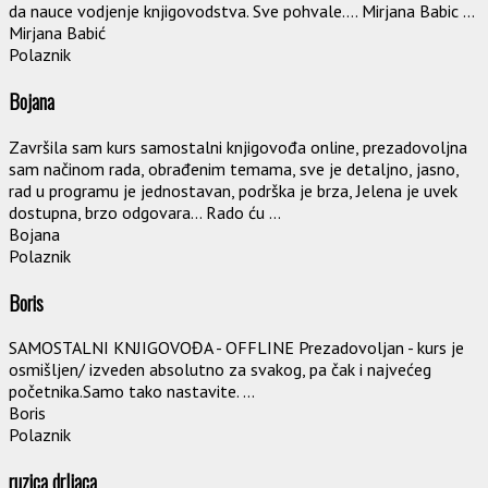
da nauce vodjenje knjigovodstva. Sve pohvale…. Mirjana Babic ...
Mirjana Babić
Polaznik
Bojana
Završila sam kurs samostalni knjigovođa online, prezadovoljna
sam načinom rada, obrađenim temama, sve je detaljno, jasno,
rad u programu je jednostavan, podrška je brza, Jelena je uvek
dostupna, brzo odgovara… Rado ću ...
Bojana
Polaznik
Boris
SAMOSTALNI KNJIGOVOĐA - OFFLINE Prezadovoljan - kurs je
osmišljen/ izveden absolutno za svakog, pa čak i najvećeg
početnika.Samo tako nastavite. ...
Boris
Polaznik
ruzica drljaca