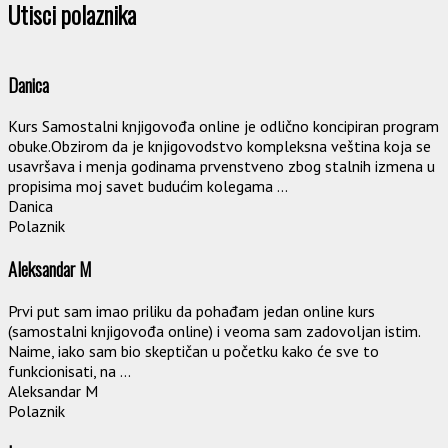
Utisci polaznika
Danica
Kurs Samostalni knjigovođa online je odlično koncipiran program
obuke.Obzirom da je knjigovodstvo kompleksna veština koja se
usavršava i menja godinama prvenstveno zbog stalnih izmena u
propisima moj savet budućim kolegama ...
Danica
Polaznik
Aleksandar M
Prvi put sam imao priliku da pohađam jedan online kurs
(samostalni knjigovođa online) i veoma sam zadovoljan istim.
Naime, iako sam bio skeptičan u početku kako će sve to
funkcionisati, na ...
Aleksandar M
Polaznik