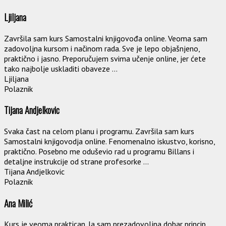
Ljiljana
Završila sam kurs Samostalni knjigovođa online. Veoma sam
zadovoljna kursom i načinom rada. Sve je lepo objašnjeno,
praktično i jasno. Preporučujem svima učenje online, jer ćete
tako najbolje uskladiti obaveze ...
Ljiljana
Polaznik
Tijana Andjelkovic
Svaka čast na celom planu i programu. Završila sam kurs
Samostalni knjigovodja online. Fenomenalno iskustvo, korisno,
praktično. Posebno me oduševio rad u programu Billans i
detaljne instrukcije od strane profesorke ...
Tijana Andjelkovic
Polaznik
Ana Milić
Kurs je veoma praktican. Ja sam prezadovoljna,dobar princip