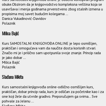
obuke.Obzirom da je knjigovodstvo kompleksna veština koja se
usavršava i menja godinama prvenstveno zbog stalnih izmena u
propisima moj savet budućim kolegama ...
Danica Vukadinović-Davidov
Polaznik
Milica Bajić
Kurs SAMOSTALNI KNJIGOVOĐA ONLINE je lepo osmišljen,
praktičan i omogućava vam da naučite dosta korisnih stvari.
Značio mi je i prilično sam upotpunila svoje znanje. Princip rada
je jako dobar ...
Milica Bajić
Polaznik
Slađana Mikita
Kurs samostalni knjigovođa online-odlično osmišljen kurs,
praktičan, dobar princip rada, kurs je odličan za početnike kao i za
one koji žele da utvrde gradivo. Preporučujem ga svima… Sve
pohvale za Jelenu ...
Slađana Mikita