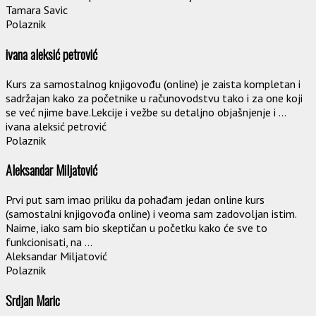
Tamara Savic
Polaznik
ivana aleksić petrović
Kurs za samostalnog knjigovođu (online) je zaista kompletan i
sadržajan kako za početnike u računovodstvu tako i za one koji
se već njime bave.Lekcije i vežbe su detaljno objašnjenje i ...
ivana aleksić petrović
Polaznik
Aleksandar Miljatović
Prvi put sam imao priliku da pohađam jedan online kurs
(samostalni knjigovođa online) i veoma sam zadovoljan istim.
Naime, iako sam bio skeptičan u početku kako će sve to
funkcionisati, na ...
Aleksandar Miljatović
Polaznik
Srdjan Maric