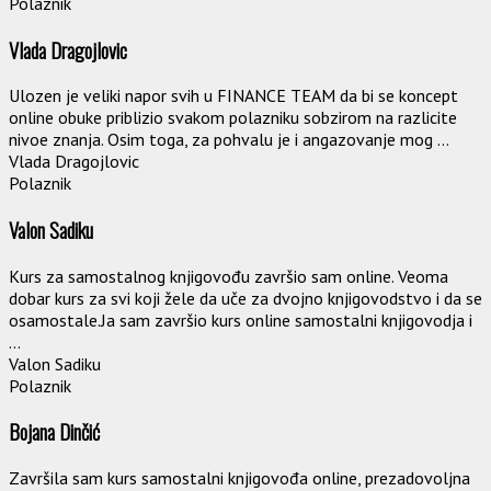
Polaznik
Vlada Dragojlovic
Ulozen je veliki napor svih u FINANCE TEAM da bi se koncept
online obuke priblizio svakom polazniku sobzirom na razlicite
nivoe znanja. Osim toga, za pohvalu je i angazovanje mog ...
Vlada Dragojlovic
Polaznik
Valon Sadiku
Kurs za samostalnog knjigovođu završio sam online. Veoma
dobar kurs za svi koji žele da uče za dvojno knjigovodstvo i da se
osamostale.Ja sam završio kurs online samostalni knjigovodja i
...
Valon Sadiku
Polaznik
Bojana Dinčić
Završila sam kurs samostalni knjigovođa online, prezadovoljna