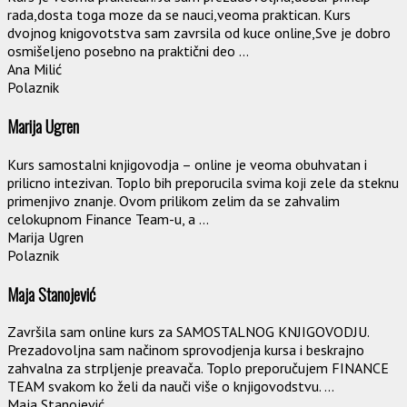
rada,dosta toga moze da se nauci,veoma praktican. Kurs
dvojnog knigovotstva sam zavrsila od kuce online,Sve je dobro
osmišeljeno posebno na praktični deo ...
Ana Milić
Polaznik
Marija Ugren
Kurs samostalni knjigovodja – online je veoma obuhvatan i
prilicno intezivan. Toplo bih preporucila svima koji zele da steknu
primenjivo znanje. Ovom prilikom zelim da se zahvalim
celokupnom Finance Team-u, a ...
Marija Ugren
Polaznik
Maja Stanojević
Završila sam online kurs za SAMOSTALNOG KNJIGOVODJU.
Prezadovoljna sam načinom sprovodjenja kursa i beskrajno
zahvalna za strpljenje preavača. Toplo preporučujem FINANCE
TEAM svakom ko želi da nauči više o knjigovodstvu. ...
Maja Stanojević