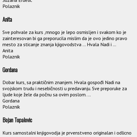
Suzana Erdelic
Polaznik
Anita
Sve pohvale za kurs ,mnogo je lepo osmisljen i svakom ko je
zainteresovan bi ga preporucila mislim da je ovo jedino pravo
mesto za sticanje znanja kjigovodstva ... Hvala Nadi i ...
Anita
Polaznik
Gordana
Dobar kurs, sa praktičnim znanjem. Hvala gospođi Nadi na
svojskom trudu i nesebičnosti u predavanju. Sve preporuke za
ljude koje žele da počnu sa ovim poslom. ...
Gordana
Polaznik
Bojan Topalovic
Kurs samostalni knjigovodja je prvenstveno originalan i odlicno