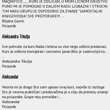
MAQNIFICO,,,,, KURS JE ODLICAN, U MOM LICNOM ISKUSTVU
PUNO MI JE POMOGAO U DALJEM RADU. LJUBAZNI I STRUCNI
TIM NASU GRUPU JE OSPOSOBIO ZA ZVANJE "SAMOSTALNI
KNJIGOVODJA". SVE PREPORUKE!!! ...
Biljana Gavric
Polaznik
Aleksandra Trkulja
Sve pohvale za kurs.Nada i Jelena su vise nego odlicni predavaci.
Kurs je odlicno koncipiran i savrseno jasan.Bilo je zadovoljstvo...
...
Aleksandra Trkulja
Polaznik
Aleksandar
Veoma mi je drago što sam upisao ovaj kurs, najviše iz razloga
što je veoma praktičan i predavačima je u cilju da prenesu znanje
na polaznike. Grupe nisu prevelike i ...
Aleksandar
Polaznik