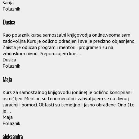
Sanja
Polaznik
Dusica
Kao polaznik kursa samostalni knjigovodja online,veoma sam
zadovoljna.Kurs je odlicno odradjen i sve je precizno objasnjeno.
Zaista je odlican program i mentori i programeri su na
vrhunskom nivou. Preporucujem kurs ...
Dusica
Polaznik
Maja
Kurs za samostalnog knjigovođu (online) je odlično koncipiran i
osmišljen. Mentori su fenomenalni i zahvaljujem se na divnoj
saradnji i pomoći. Oblasti su temeljno i jasno obrađene. Ono što
je ...
Maja
Polaznik
aleksandra