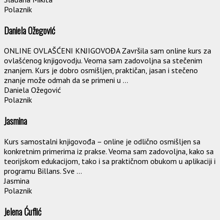
Polaznik
Daniela Ožegović
ONLINE OVLAŠĆENI KNJIGOVOĐA Završila sam online kurs za
ovlašćenog knjigovodju. Veoma sam zadovoljna sa stečenim
znanjem. Kurs je dobro osmišljen, praktičan, jasan i stečeno
znanje može odmah da se primeni u ...
Daniela Ožegović
Polaznik
Jasmina
Kurs samostalni knjigovođa – online je odlično osmišljen sa
konkretnim primerima iz prakse. Veoma sam zadovoljna, kako sa
teorijskom edukacijom, tako i sa praktičnom obukom u aplikaciji i
programu Billans. Sve ...
Jasmina
Polaznik
Jelena Ćuflić