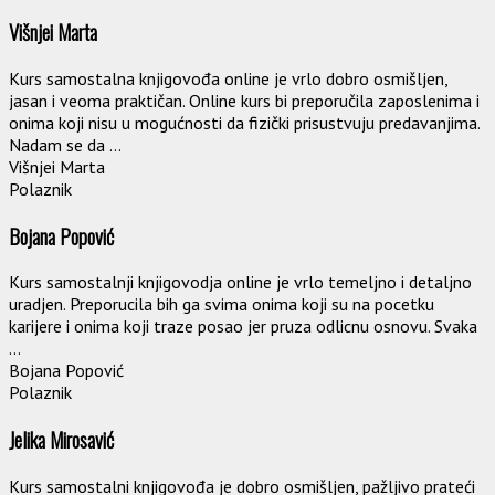
Višnjei Marta
Kurs samostalna knjigovođa online je vrlo dobro osmišljen,
jasan i veoma praktičan. Online kurs bi preporučila zaposlenima i
onima koji nisu u mogućnosti da fizički prisustvuju predavanjima.
Nadam se da ...
Višnjei Marta
Polaznik
Bojana Popović
Kurs samostalnji knjigovodja online je vrlo temeljno i detaljno
uradjen. Preporucila bih ga svima onima koji su na pocetku
karijere i onima koji traze posao jer pruza odlicnu osnovu. Svaka
...
Bojana Popović
Polaznik
Jelika Mirosavić
Kurs samostalni knjigovođa je dobro osmišljen, pažljivo prateći