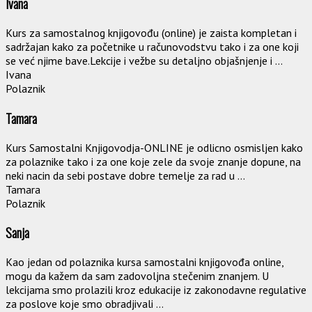
Ivana
Kurs za samostalnog knjigovođu (online) je zaista kompletan i
sadržajan kako za početnike u računovodstvu tako i za one koji
se već njime bave.Lekcije i vežbe su detaljno objašnjenje i ...
Ivana
Polaznik
Tamara
Kurs Samostalni Knjigovodja-ONLINE je odlicno osmisljen kako
za polaznike tako i za one koje zele da svoje znanje dopune, na
neki nacin da sebi postave dobre temelje za rad u ...
Tamara
Polaznik
Sanja
Kao jedan od polaznika kursa samostalni knjigovođa online,
mogu da kažem da sam zadovoljna stečenim znanjem. U
lekcijama smo prolazili kroz edukacije iz zakonodavne regulative
za poslove koje smo obradjivali ...