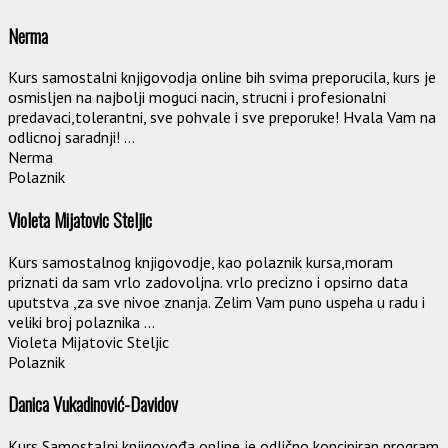
Nerma
Kurs samostalni knjigovodja online bih svima preporucila, kurs je
osmisljen na najbolji moguci nacin, strucni i profesionalni
predavaci,tolerantni, sve pohvale i sve preporuke! Hvala Vam na
odlicnoj saradnji! ...
Nerma
Polaznik
Violeta Mijatovic Steljic
Kurs samostalnog knjigovodje, kao polaznik kursa,moram
priznati da sam vrlo zadovoljna. vrlo precizno i opsirno data
uputstva ,za sve nivoe znanja. Zelim Vam puno uspeha u radu i
veliki broj polaznika ...
Violeta Mijatovic Steljic
Polaznik
Danica Vukadinović-Davidov
Kurs Samostalni knjigovođa online je odlično koncipiran program