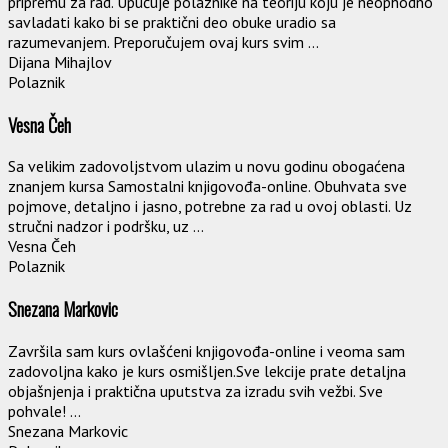
pripremu za rad. Upućuje polaznike na teoriju koju je neophodno
savladati kako bi se praktični deo obuke uradio sa
razumevanjem. Preporučujem ovaj kurs svim ...
Dijana Mihajlov
Polaznik
Vesna Čeh
Sa velikim zadovoljstvom ulazim u novu godinu obogaćena
znanjem kursa Samostalni knjigovođa-online. Obuhvata sve
pojmove, detaljno i jasno, potrebne za rad u ovoj oblasti. Uz
stručni nadzor i podršku, uz ...
Vesna Čeh
Polaznik
Snezana Markovic
Završila sam kurs ovlašćeni knjigovođa-online i veoma sam
zadovoljna kako je kurs osmišljen.Sve lekcije prate detaljna
objašnjenja i praktična uputstva za izradu svih vežbi. Sve
pohvale! ...
Snezana Markovic