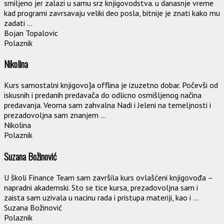
smiljeno jer zalazi u samu srz knjigovodstva. u danasnje vreme
kad programi zavrsavaju veliki deo posla, bitnije je znati kako mu
zadati ...
Bojan Topalovic
Polaznik
Nikolina
Kurs samostalni knjigovo]a offlina je izuzetno dobar. Počevši od
iskusnih i predanih predavača do odlicno osmišljenog načina
predavanja. Veoma sam zahvalna Nadi i Jeleni na temeljnosti i
prezadovoljna sam znanjem ...
Nikolina
Polaznik
Suzana Božinović
U školi Finance Team sam završila kurs ovlašćeni knjigovođa –
napradni akademski. Sto se tice kursa, prezadovoljna sam i
zaista sam uzivala u nacinu rada i pristupa materiji, kao i ...
Suzana Božinović
Polaznik