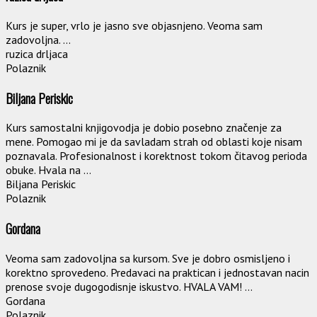
Kurs je super, vrlo je jasno sve objasnjeno. Veoma sam
zadovoljna. ...
ruzica drljaca
Polaznik
Biljana Periskic
Kurs samostalni knjigovodja je dobio posebno značenje za
mene. Pomogao mi je da savladam strah od oblasti koje nisam
poznavala. Profesionalnost i korektnost tokom čitavog perioda
obuke. Hvala na ...
Biljana Periskic
Polaznik
Gordana
Veoma sam zadovoljna sa kursom. Sve je dobro osmisljeno i
korektno sprovedeno. Predavaci na praktican i jednostavan nacin
prenose svoje dugogodisnje iskustvo. HVALA VAM! ...
Gordana
Polaznik