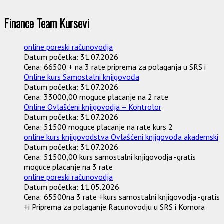
Finance Team Kursevi
online poreski računovodja
Datum početka:
31.07.2026
Cena:
66500 + na 3 rate priprema za polaganja u SRS i
Online kurs Samostalni knjigovođa
Datum početka:
31.07.2026
Cena:
33000,00 moguce placanje na 2 rate
Online Ovlašćeni knjigovodja – Kontrolor
Datum početka:
31.07.2026
Cena:
51500 moguce placanje na rate kurs 2
online kurs knjigovodstva Ovlašćeni knjigovođa akademski
Datum početka:
31.07.2026
Cena:
51500,00 kurs samostalni knjigovodja -gratis
moguce placanje na 3 rate
online poreski računovodja
Datum početka:
11.05.2026
Cena:
65500na 3 rate +kurs samostalni knjigovodja -gratis
+i Priprema za polaganje Racunovodju u SRS i Komora