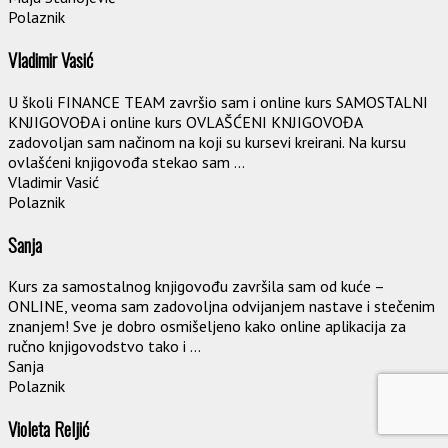
Polaznik
Vladimir Vasić
U školi FINANCE TEAM završio sam i online kurs SAMOSTALNI
KNJIGOVOĐA i online kurs OVLAŠĆENI KNJIGOVOĐA
zadovoljan sam načinom na koji su kursevi kreirani. Na kursu
ovlašćeni knjigovođa stekao sam ...
Vladimir Vasić
Polaznik
Sanja
Kurs za samostalnog knjigovođu završila sam od kuće –
ONLINE, veoma sam zadovoljna odvijanjem nastave i stečenim
znanjem! Sve je dobro osmišeljeno kako online aplikacija za
ručno knjigovodstvo tako i ...
Sanja
Polaznik
Violeta Reljić