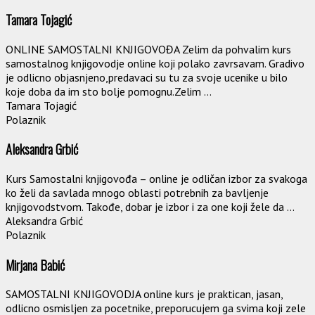
Tamara Tojagić
ONLINE SAMOSTALNI KNJIGOVOĐA Zelim da pohvalim kurs
samostalnog knjigovodje online koji polako zavrsavam. Gradivo
je odlicno objasnjeno,predavaci su tu za svoje ucenike u bilo
koje doba da im sto bolje pomognu.Zelim ...
Tamara Tojagić
Polaznik
Aleksandra Grbić
Kurs Samostalni knjigovođa – online je odličan izbor za svakoga
ko želi da savlada mnogo oblasti potrebnih za bavljenje
knjigovodstvom. Takođe, dobar je izbor i za one koji žele da ...
Aleksandra Grbić
Polaznik
Mirjana Babić
SAMOSTALNI KNJIGOVODJA online kurs je praktican, jasan,
odlicno osmisljen za pocetnike, preporucujem ga svima koji zele