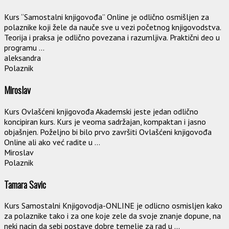
Kurs “Samostalni knjigovođa” Online je odlično osmišljen za
polaznike koji žele da nauče sve u vezi početnog knjigovodstva.
Teorija i praksa je odlično povezana i razumljiva. Praktični deo u
programu ...
aleksandra
Polaznik
Miroslav
Kurs Ovlašćeni knjigovođa Akademski jeste jedan odlično
koncipiran kurs. Kurs je veoma sadržajan, kompaktan i jasno
objašnjen. Poželjno bi bilo prvo završiti Ovlašćeni knjigovođa
Online ali ako već radite u ...
Miroslav
Polaznik
Tamara Savic
Kurs Samostalni Knjigovodja-ONLINE je odlicno osmisljen kako
za polaznike tako i za one koje zele da svoje znanje dopune, na
neki nacin da sebi postave dobre temelje za rad u ...