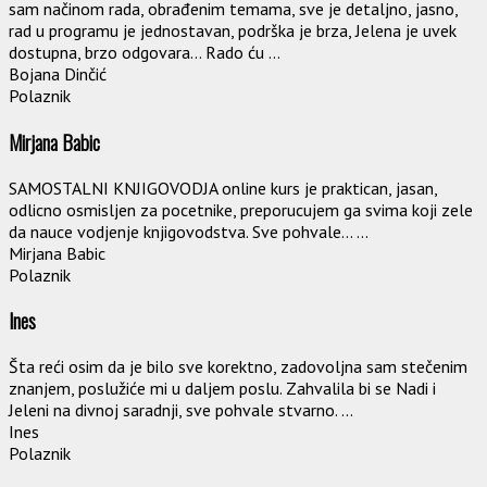
sam načinom rada, obrađenim temama, sve je detaljno, jasno,
rad u programu je jednostavan, podrška je brza, Jelena je uvek
dostupna, brzo odgovara… Rado ću ...
Bojana Dinčić
Polaznik
Mirjana Babic
SAMOSTALNI KNJIGOVODJA online kurs je praktican, jasan,
odlicno osmisljen za pocetnike, preporucujem ga svima koji zele
da nauce vodjenje knjigovodstva. Sve pohvale… ...
Mirjana Babic
Polaznik
Ines
Šta reći osim da je bilo sve korektno, zadovoljna sam stečenim
znanjem, poslužiće mi u daljem poslu. Zahvalila bi se Nadi i
Jeleni na divnoj saradnji, sve pohvale stvarno. ...
Ines
Polaznik