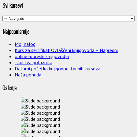
Svi kursevi
Najpopularnije
Moj nalog
Kurs za sertifikat Ovlašćeni knjigovođa – Napredni
online -poreski knjigovodja
iskustva polaznika
Datumi početka knjigovodstvenih kurseva
Naša ponuda
Galerija