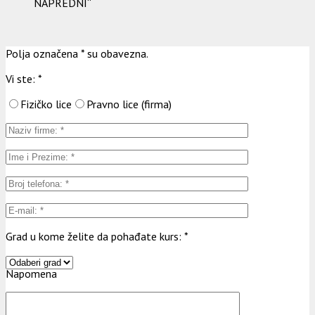
NAPREDNI“
Polja označena * su obavezna.
Vi ste:
*
Fizičko lice
Pravno lice (firma)
Grad u kome želite da pohađate kurs:
*
Napomena