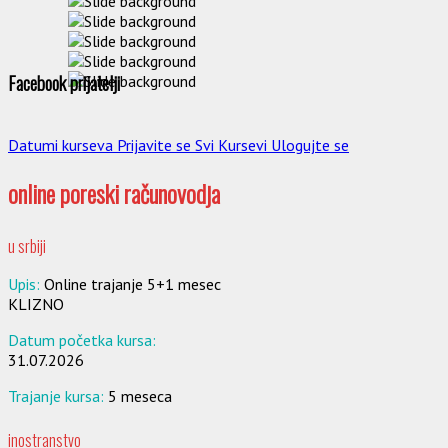
Facebook prijatelji
Datumi kurseva
Prijavite se
Svi Kursevi
Ulogujte se
online poreski računovodja
u srbiji
Upis:
Online trajanje 5+1 mesec
KLIZNO
Datum početka kursa:
31.07.2026
Trajanje kursa:
5 meseca
inostranstvo