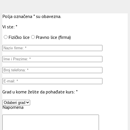
Polja označena * su obavezna.
Vi ste:
*
Fizičko lice
Pravno lice (firma)
Grad u kome želite da pohađate kurs:
*
Napomena