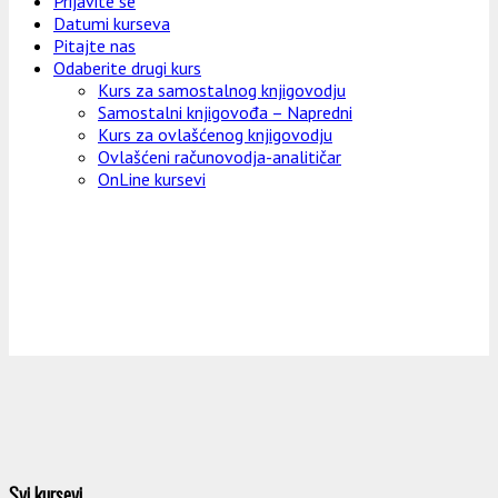
Prijavite se
Datumi kurseva
Pitajte nas
Odaberite drugi kurs
Kurs za samostalnog knjigovodju
Samostalni knjigovođa – Napredni
Kurs za ovlašćenog knjigovodju
Ovlašćeni računovodja-analitičar
OnLine kursevi
Svi kursevi