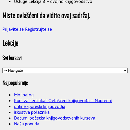
Usluge Lekcija 8 – dvojno knjigovodstvo
Niste ovlašćeni da vidite ovaj sadržaj.
Prijavite se
Registrujte se
Lekcije
Svi kursevi
Najpopularnije
Moj nalog
Kurs za sertifikat Ovlašćeni knjigovođa – Napredni
online -poreski knjigovodja
iskustva polaznika
Datumi početka knjigovodstvenih kurseva
Naša ponuda