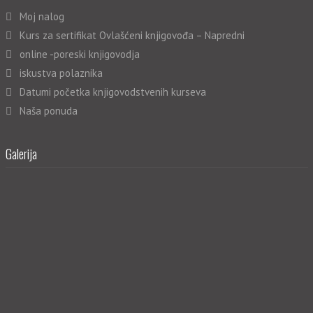
Moj nalog
Kurs za sertifikat Ovlašćeni knjigovođa – Napredni
online -poreski knjigovodja
iskustva polaznika
Datumi početka knjigovodstvenih kurseva
Naša ponuda
Galerija