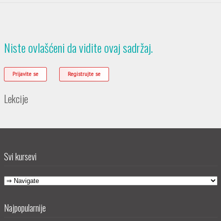
Niste ovlašćeni da vidite ovaj sadržaj.
Prijavite se
Registrujte se
Lekcije
Svi kursevi
Najpopularnije