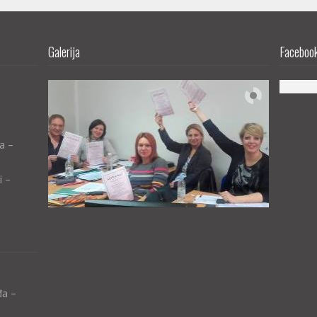
Galerija
Facebook 
a –
i –
đa –