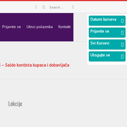
Datumi kurseva
Prijavite se
Utisci polaznika
Kontakt
Prijavite se
Svi Kursevi
Ulogujte se
5 – Saldo kontista kupaca i dobavljača
Lekcije