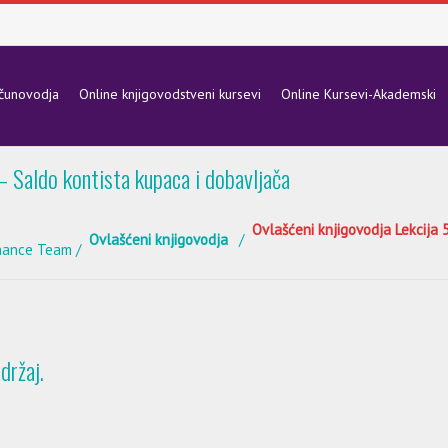
ačunovodja
Online knjigovodstveni kursevi
Online Kursevi-Akademski
– Saldo kontista kupaca i dobavljača
Ovlašćeni knjigovodja Lekcija 
Ovlašćeni knjigovodja
nance Team
držaj.