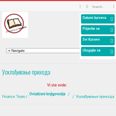
Datumi kurseva
Prijavite se
Svi Kursevi
Ulogujte se
Усклађивање прихода
Vi ste ovde:
Ovlašćeni knjigovodja
Finance Team
Усклађивање прихода