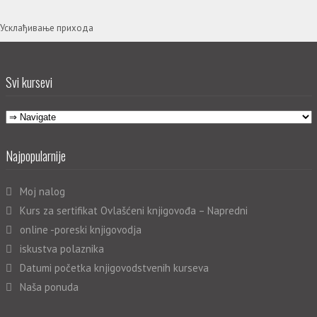
Усклађивање прихода
Svi kursevi
Najpopularnije
Moj nalog
Kurs za sertifikat Ovlašćeni knjigovođa – Napredni
online -poreski knjigovodja
iskustva polaznika
Datumi početka knjigovodstvenih kurseva
Naša ponuda