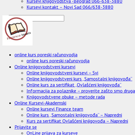
Kursevi knjigovodstva -Beograd 066-638-3880
Kursevi kontakt – Novi Sad 066/638-3880
online kurs poreski računovodja
online kurs poreski računovodja
Online knjigovodstveni kursevi
Online knjigovodstveni kursevi – Svi
Online knjigovodstveni kurs „Samostalni knjigovođa“
Online kurs za sertifikat „Ovlašćeni knjigovođa“
Informacija za polaznike – proverite zašto smo drugači
Knjigovodstvene obuke – metode rada
Online Kursevi-Akademski
Online kursevi Finance team
Online kurs „Samostalni knjigovođa“ – Napredni
Kurs za sertifikat Ovlašćeni knjigovođa – Napredni
Prijavite se
OnLine prijava za kurseve