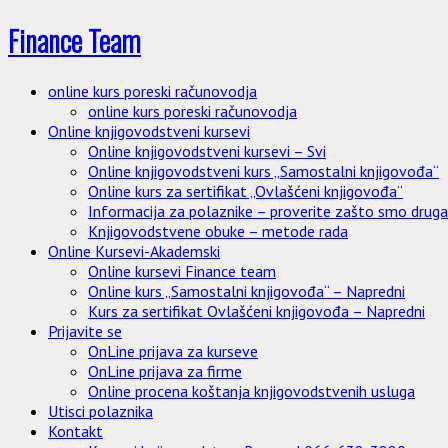
Finance Team
online kurs poreski računovodja
online kurs poreski računovodja
Online knjigovodstveni kursevi
Online knjigovodstveni kursevi – Svi
Online knjigovodstveni kurs „Samostalni knjigovođa“
Online kurs za sertifikat „Ovlašćeni knjigovođa“
Informacija za polaznike – proverite zašto smo drugači
Knjigovodstvene obuke – metode rada
Online Kursevi-Akademski
Online kursevi Finance team
Online kurs „Samostalni knjigovođa“ – Napredni
Kurs za sertifikat Ovlašćeni knjigovođa – Napredni
Prijavite se
OnLine prijava za kurseve
OnLine prijava za firme
Online procena koštanja knjigovodstvenih usluga
Utisci polaznika
Kontakt