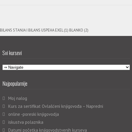
BILANS STANJA I BILANS USPEHA EXEL (1) BLANKO (2)
Svi kursevi
Najpopularnije
Moj nalog
Kurs za sertifikat Ovlašćeni knjigovođa – Napredni
online -poreski knjigovodja
iskustva polaznika
Datumi početka knjigovodstvenih kurseva