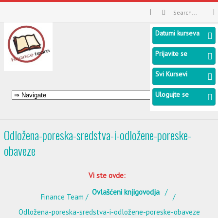
Datumi kurseva
Prijavite se
Svi Kursevi
Ulogujte se
Odložena-poreska-sredstva-i-odložene-poreske-
obaveze
Vi ste ovde:
Ovlašćeni knjigovodja
Finance Team
Odložena-poreska-sredstva-i-odložene-poreske-obaveze