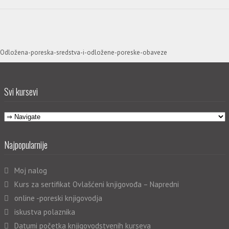
Odložena-poreska-sredstva-i-odložene-poreske-obaveze
Svi kursevi
Najpopularnije
Moj nalog
Kurs za sertifikat Ovlašćeni knjigovođa – Napredni
online -poreski knjigovodja
iskustva polaznika
Datumi početka knjigovodstvenih kurseva