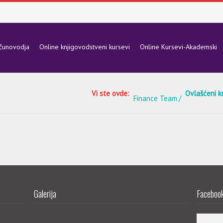
ačunovodja
Online knjigovodstveni kursevi
Online Kursevi-Akademski
Vi ste ovde:
Ovlašćeni k
Finance Team
Galerija
Facebook 