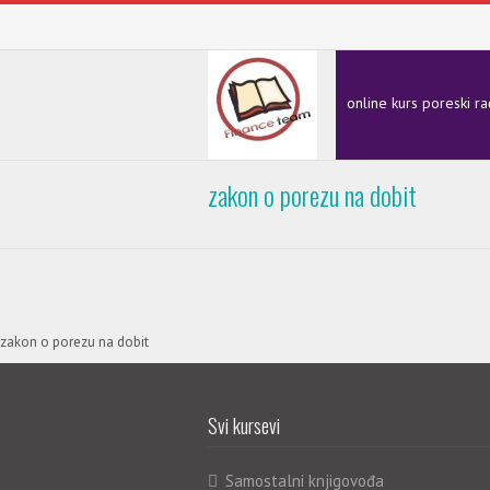
online kurs poreski r
zakon o porezu na dobit
zakon o porezu na dobit
Svi kursevi
Samostalni knjigovođa