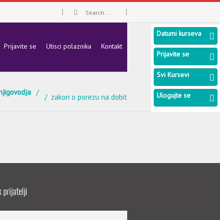
Datumi kurseva
Prijavite se
Utisci polaznika
Kontakt
Prijavite se
Svi Kursevi
njigovodja
Ulogujte se
zakon o porezu na dobit
prijatelji