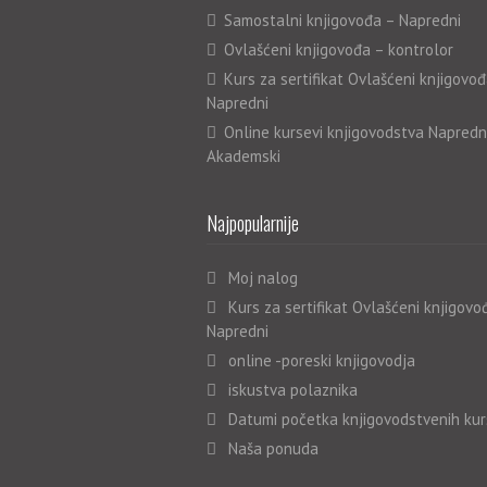
Samostalni knjigovođa – Napredni
Ovlašćeni knjigovođa – kontrolor
Kurs za sertifikat Ovlašćeni knjigovođ
Napredni
Online kursevi knjigovodstva Napredn
Akademski
Najpopularnije
Moj nalog
Kurs za sertifikat Ovlašćeni knjigovo
Napredni
online -poreski knjigovodja
iskustva polaznika
Datumi početka knjigovodstvenih ku
Naša ponuda