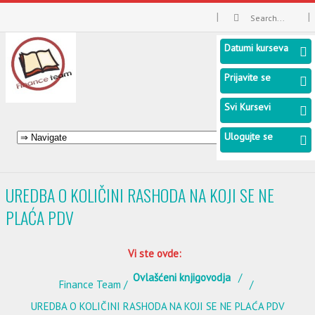
Datumi kurseva
Prijavite se
Svi Kursevi
Ulogujte se
UREDBA O KOLIČINI RASHODA NA KOJI SE NE
PLAĆA PDV
Vi ste ovde:
Ovlašćeni knjigovodja
Finance Team
UREDBA O KOLIČINI RASHODA NA KOJI SE NE PLAĆA PDV