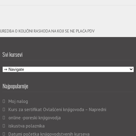
UREDBA O KOLIČINI RASHODA NA KOJI SE NE PLAĆA PDV
Svi kursevi
Najpopularnije
Moj nalog
Kurs za sertifikat Ovlašćeni knjigovođa – Napredni
online -poreski knjigovodja
iskustva polaznika
Datumi početka knjigovodstvenih kurseva