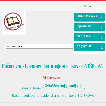
Datumi kurseva
Prijavite se
Svi Kursevi
Ulogujte se
Računovodstveno-evidentiranje-manjkova-I-VIŠKOVA
Vi ste ovde:
Ovlašćeni knjigovodja
Finance Team
Računovodstveno-evidentiranje-manjkova-I-VIŠKOVA