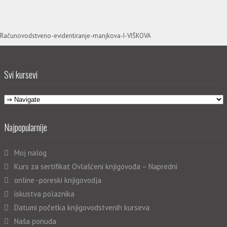
Računovodstveno-evidentiranje-manjkova-I-VIŠKOVA
Svi kursevi
Najpopularnije
Moj nalog
Kurs za sertifikat Ovlašćeni knjigovođa – Napredni
online -poreski knjigovodja
iskustva polaznika
Datumi početka knjigovodstvenih kurseva
Naša ponuda