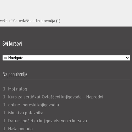
vežba-10a-ovlašćeni-knjigovodja (1)
Svi kursevi
Najpopularnije
Moj nalog
Kurs za sertifikat Ovlašćeni knjigovođa – Napredni
online -poreski knjigovodja
iskustva polaznika
Datumi početka knjigovodstvenih kurseva
Naša ponuda