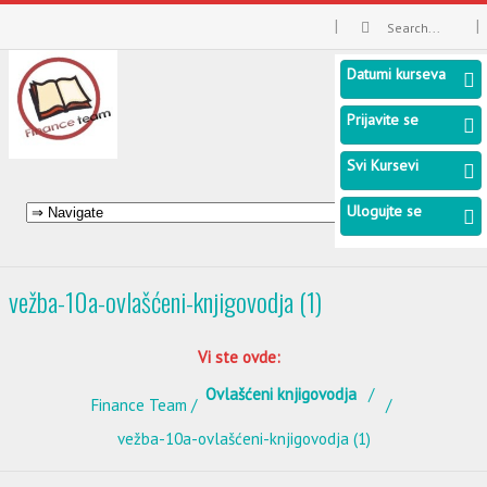
Datumi kurseva
Prijavite se
Svi Kursevi
Ulogujte se
vežba-10a-ovlašćeni-knjigovodja (1)
Vi ste ovde:
Ovlašćeni knjigovodja
Finance Team
vežba-10a-ovlašćeni-knjigovodja (1)