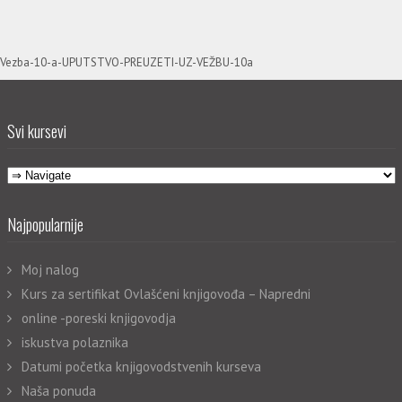
Vezba-10-a-UPUTSTVO-PREUZETI-UZ-VEŽBU-10a
Svi kursevi
Najpopularnije
Moj nalog
Kurs za sertifikat Ovlašćeni knjigovođa – Napredni
online -poreski knjigovodja
iskustva polaznika
Datumi početka knjigovodstvenih kurseva
Naša ponuda