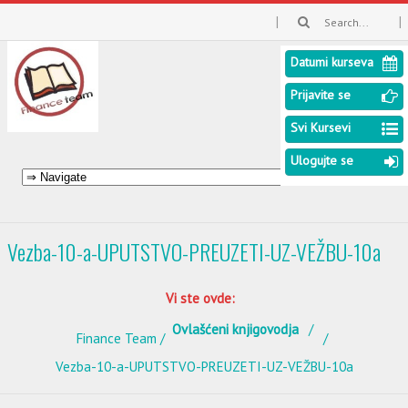
Datumi kurseva
Prijavite se
Svi Kursevi
Ulogujte se
Vezba-10-a-UPUTSTVO-PREUZETI-UZ-VEŽBU-10a
Vi ste ovde:
Ovlašćeni knjigovodja
Finance Team
Vezba-10-a-UPUTSTVO-PREUZETI-UZ-VEŽBU-10a