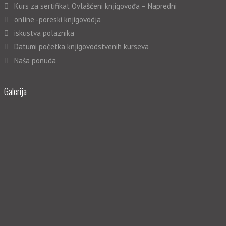
Kurs za sertifikat Ovlašćeni knjigovođa – Napredni
online -poreski knjigovodja
iskustva polaznika
Datumi početka knjigovodstvenih kurseva
Naša ponuda
Galerija