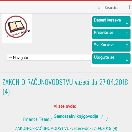
Datumi kurseva
Prijavite se
Svi Kursevi
Ulogujte se
ZAKON-O-RAČUNOVODSTVU-važeći-do-27.04.2018
(4)
Vi ste ovde:
Samostalni knjigovodja
Finance Team
ZAKON-O-RAČUNOVODSTVU-važeći-do-27.04.2018 (4)