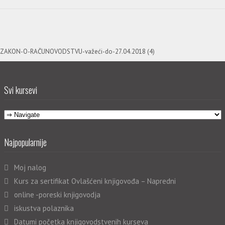
ZAKON-O-RAČUNOVODSTVU-važeći-do-27.04.2018 (4)
Svi kursevi
Najpopularnije
Moj nalog
Kurs za sertifikat Ovlašćeni knjigovođa – Napredni
online -poreski knjigovodja
iskustva polaznika
Datumi početka knjigovodstvenih kurseva