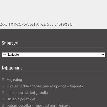
ZAKON-O-RAČUNOVODSTVU-važeći-do-27.04.2018 (3)
Svi kursevi
Najpopularnije
Moj nalog
Kurs za sertifikat Ovlašćeni knjigovođa – Napredni
online -poreski knjigovodja
iskustva polaznika
Datumi početka knjigovodstvenih kurseva