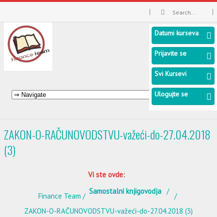
Datumi kurseva
Prijavite se
Svi Kursevi
Ulogujte se
ZAKON-O-RAČUNOVODSTVU-važeći-do-27.04.2018
(3)
Vi ste ovde:
Samostalni knjigovodja
Finance Team
ZAKON-O-RAČUNOVODSTVU-važeći-do-27.04.2018 (3)