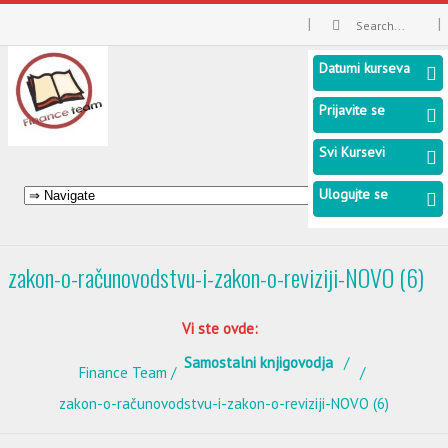
Datumi kurseva
Prijavite se
Svi Kursevi
Ulogujte se
zakon-o-računovodstvu-i-zakon-o-reviziji-NOVO (6)
Vi ste ovde:
Samostalni knjigovodja
Finance Team
zakon-o-računovodstvu-i-zakon-o-reviziji-NOVO (6)