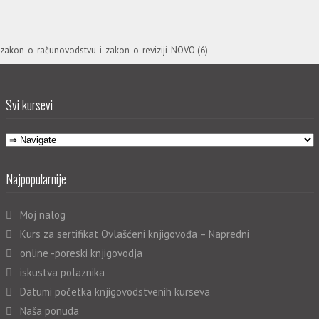
zakon-o-računovodstvu-i-zakon-o-reviziji-NOVO (6)
Svi kursevi
Najpopularnije
Moj nalog
Kurs za sertifikat Ovlašćeni knjigovođa – Napredni
online -poreski knjigovodja
iskustva polaznika
Datumi početka knjigovodstvenih kurseva
Naša ponuda