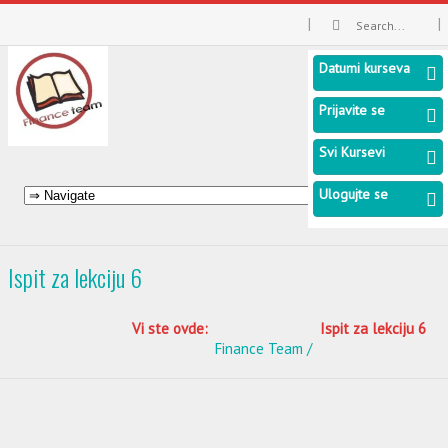
Datumi kurseva
Prijavite se
Svi Kursevi
Ulogujte se
Ispit za lekciju 6
Vi ste ovde:
Ispit za lekciju 6
Finance Team