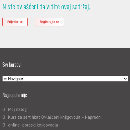
Niste ovlašćeni da vidite ovaj sadržaj.
Prijavite se
Registrujte se
Svi kursevi
Najpopularnije
Moj nalog
Kurs za sertifikat Ovlašćeni knjigovođa – Napredni
online -poreski knjigovodja