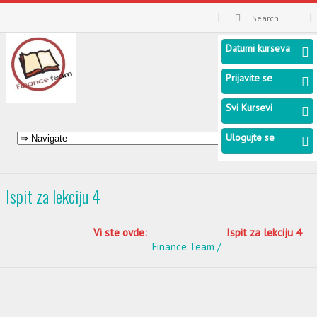
Datumi kurseva
Prijavite se
Svi Kursevi
Ulogujte se
Ispit za lekciju 4
Vi ste ovde:
Ispit za lekciju 4
Finance Team