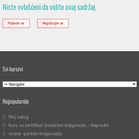
Niste ovlašćeni da vidite ovaj sadržaj.
Prijavite se
Registrujte se
Svi kursevi
Najpopularnije
Moj nalog
Kurs za sertifikat Ovlašćeni knjigovođa – Napredni
online -poreski knjigovodja