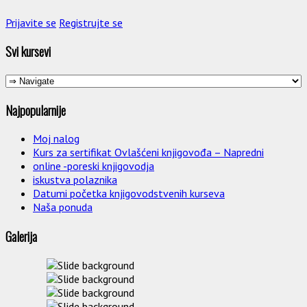
Prijavite se
Registrujte se
Svi kursevi
Najpopularnije
Moj nalog
Kurs za sertifikat Ovlašćeni knjigovođa – Napredni
online -poreski knjigovodja
iskustva polaznika
Datumi početka knjigovodstvenih kurseva
Naša ponuda
Galerija