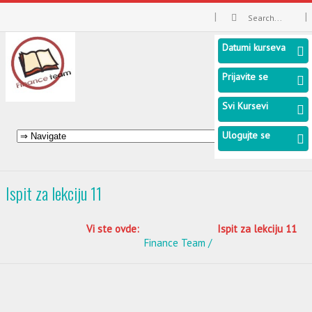
Datumi kurseva
Prijavite se
Svi Kursevi
Ulogujte se
Ispit za lekciju 11
Vi ste ovde:
Ispit za lekciju 11
Finance Team