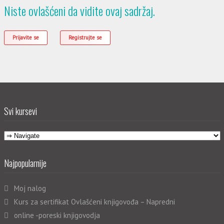
Niste ovlašćeni da vidite ovaj sadržaj.
Prijavite se
Registrujte se
Svi kursevi
Najpopularnije
Moj nalog
Kurs za sertifikat Ovlašćeni knjigovođa – Napredni
online -poreski knjigovodja