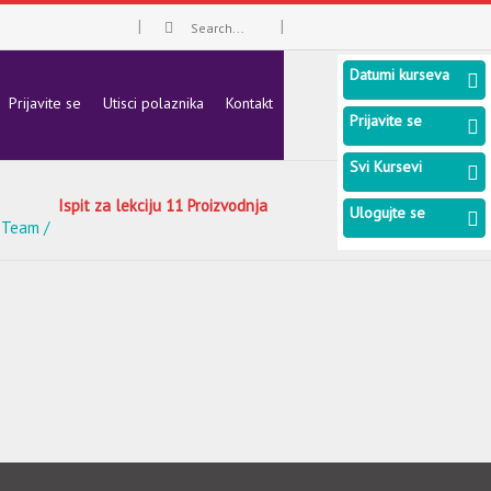
Datumi kurseva
Prijavite se
Utisci polaznika
Kontakt
Prijavite se
Svi Kursevi
Ispit za lekciju 11 Proizvodnja
Ulogujte se
 Team