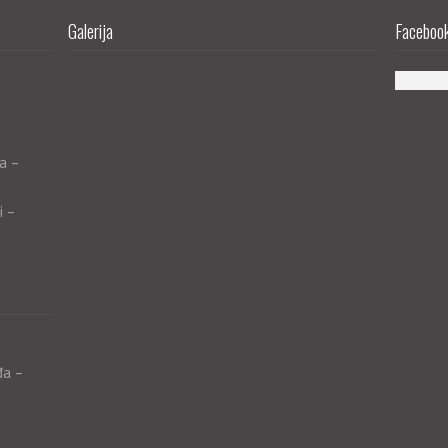
Galerija
Facebook 
a –
i –
đa –