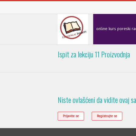
online kurs poreski r
Ispit za lekciju 11 Proizvodnja
Niste ovlašćeni da vidite ovaj sa
Prijavite se
Registrujte se