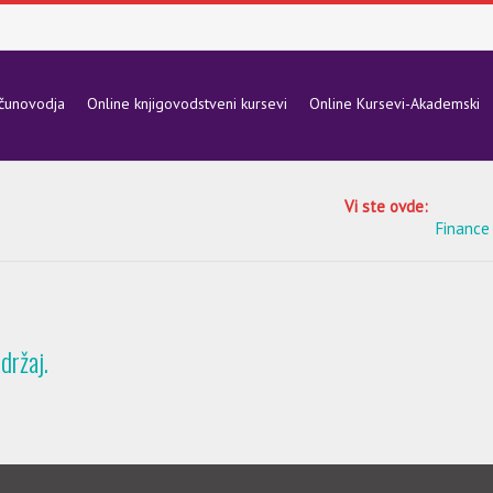
ačunovodja
Online knjigovodstveni kursevi
Online Kursevi-Akademski
Vi ste ovde:
Finance
držaj.