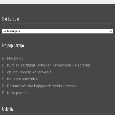
Svi kursevi
Najpopularnije
Moj nalog
Kurs za sertifikat Ovlašćeni knjigovođa – Napredni
online -poreski knjigovodja
iskustva polaznika
Datumi početka knjigovodstvenih kurseva
Naša ponuda
Galerija