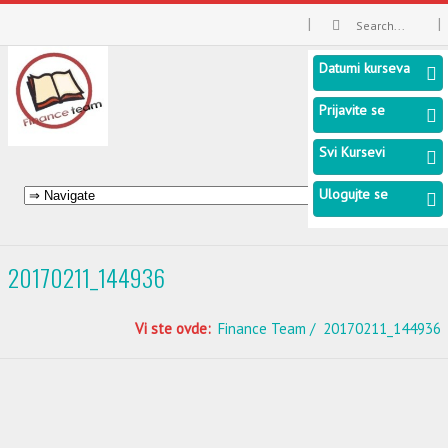
Datumi kurseva
Prijavite se
Svi Kursevi
Ulogujte se
20170211_144936
Vi ste ovde:
Finance Team
20170211_144936