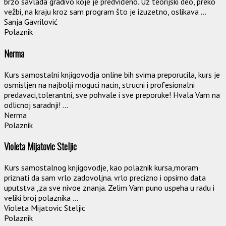
brzo savlada gradivo koje je predviđeno. Uz teorijski deo, preko
vežbi, na kraju kroz sam program što je izuzetno, oslikava ...
Sanja Gavrilović
Polaznik
Nerma
Kurs samostalni knjigovodja online bih svima preporucila, kurs je
osmisljen na najbolji moguci nacin, strucni i profesionalni
predavaci,tolerantni, sve pohvale i sve preporuke! Hvala Vam na
odlicnoj saradnji! ...
Nerma
Polaznik
Violeta Mijatovic Steljic
Kurs samostalnog knjigovodje, kao polaznik kursa,moram
priznati da sam vrlo zadovoljna. vrlo precizno i opsirno data
uputstva ,za sve nivoe znanja. Zelim Vam puno uspeha u radu i
veliki broj polaznika ...
Violeta Mijatovic Steljic
Polaznik