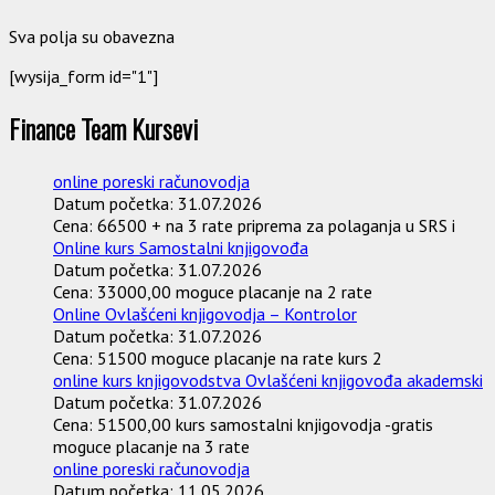
Sva polja su obavezna
[wysija_form id="1"]
Finance Team Kursevi
online poreski računovodja
Datum početka:
31.07.2026
Cena:
66500 + na 3 rate priprema za polaganja u SRS i
Online kurs Samostalni knjigovođa
Datum početka:
31.07.2026
Cena:
33000,00 moguce placanje na 2 rate
Online Ovlašćeni knjigovodja – Kontrolor
Datum početka:
31.07.2026
Cena:
51500 moguce placanje na rate kurs 2
online kurs knjigovodstva Ovlašćeni knjigovođa akademski
Datum početka:
31.07.2026
Cena:
51500,00 kurs samostalni knjigovodja -gratis
moguce placanje na 3 rate
online poreski računovodja
Datum početka:
11.05.2026