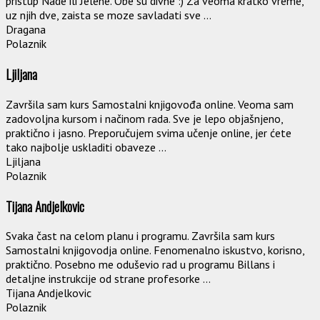
pristup Nade ili Jelene. Obe su divne :) Za veoma kratko vreme,
uz njih dve, zaista se moze savladati sve ...
Dragana
Polaznik
Ljiljana
Završila sam kurs Samostalni knjigovođa online. Veoma sam
zadovoljna kursom i načinom rada. Sve je lepo objašnjeno,
praktično i jasno. Preporučujem svima učenje online, jer ćete
tako najbolje uskladiti obaveze ...
Ljiljana
Polaznik
Tijana Andjelkovic
Svaka čast na celom planu i programu. Završila sam kurs
Samostalni knjigovodja online. Fenomenalno iskustvo, korisno,
praktično. Posebno me oduševio rad u programu Billans i
detaljne instrukcije od strane profesorke ...
Tijana Andjelkovic
Polaznik