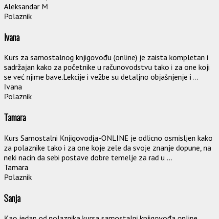
Aleksandar M
Polaznik
Ivana
Kurs za samostalnog knjigovođu (online) je zaista kompletan i
sadržajan kako za početnike u računovodstvu tako i za one koji
se već njime bave.Lekcije i vežbe su detaljno objašnjenje i ...
Ivana
Polaznik
Tamara
Kurs Samostalni Knjigovodja-ONLINE je odlicno osmisljen kako
za polaznike tako i za one koje zele da svoje znanje dopune, na
neki nacin da sebi postave dobre temelje za rad u ...
Tamara
Polaznik
Sanja
Kao jedan od polaznika kursa samostalni knjigovođa online,