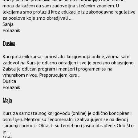
mogu da kažem da sam zadovoljna stečenim znanjem. U
lekcijama smo prolazili kroz edukacije iz zakonodavne regulative
za poslove koje smo obradjivali ...
Sanja
Polaznik
Dusica
Kao polaznik kursa samostalni knjigovodja online,veoma sam
zadovoljna.Kurs je odlicno odradjen i sve je precizno objasnjeno.
Zaista je odlican program i mentori i programeri su na
vrhunskom nivou. Preporucujem kurs ...
Dusica
Polaznik
Maja
Kurs za samostalnog knjigovođu (online) je odlično koncipiran i
osmišljen. Mentori su fenomenalni i zahvaljujem se na divnoj
saradnji i pomoći. Oblasti su temeljno i jasno obrađene. Ono što
je ...
Maja