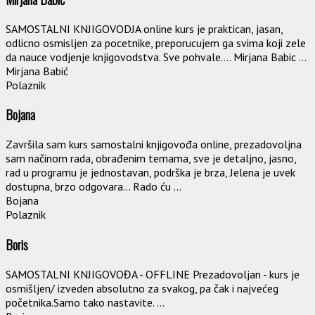
SAMOSTALNI KNJIGOVODJA online kurs je praktican, jasan,
odlicno osmisljen za pocetnike, preporucujem ga svima koji zele
da nauce vodjenje knjigovodstva. Sve pohvale…. Mirjana Babic ...
Mirjana Babić
Polaznik
Bojana
Završila sam kurs samostalni knjigovođa online, prezadovoljna
sam načinom rada, obrađenim temama, sve je detaljno, jasno,
rad u programu je jednostavan, podrška je brza, Jelena je uvek
dostupna, brzo odgovara… Rado ću ...
Bojana
Polaznik
Boris
SAMOSTALNI KNJIGOVOĐA - OFFLINE Prezadovoljan - kurs je
osmišljen/ izveden absolutno za svakog, pa čak i najvećeg
početnika.Samo tako nastavite. ...