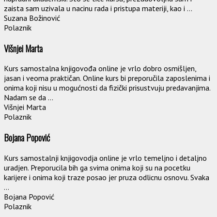
zaista sam uzivala u nacinu rada i pristupa materiji, kao i ...
Suzana Božinović
Polaznik
Višnjei Marta
Kurs samostalna knjigovođa online je vrlo dobro osmišljen,
jasan i veoma praktičan. Online kurs bi preporučila zaposlenima i
onima koji nisu u mogućnosti da fizički prisustvuju predavanjima.
Nadam se da ...
Višnjei Marta
Polaznik
Bojana Popović
Kurs samostalnji knjigovodja online je vrlo temeljno i detaljno
uradjen. Preporucila bih ga svima onima koji su na pocetku
karijere i onima koji traze posao jer pruza odlicnu osnovu. Svaka
...
Bojana Popović
Polaznik