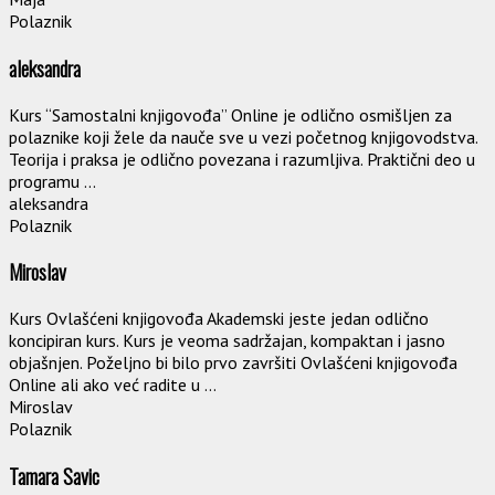
Polaznik
aleksandra
Kurs “Samostalni knjigovođa” Online je odlično osmišljen za
polaznike koji žele da nauče sve u vezi početnog knjigovodstva.
Teorija i praksa je odlično povezana i razumljiva. Praktični deo u
programu ...
aleksandra
Polaznik
Miroslav
Kurs Ovlašćeni knjigovođa Akademski jeste jedan odlično
koncipiran kurs. Kurs je veoma sadržajan, kompaktan i jasno
objašnjen. Poželjno bi bilo prvo završiti Ovlašćeni knjigovođa
Online ali ako već radite u ...
Miroslav
Polaznik
Tamara Savic