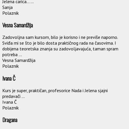
Jelena carica... ...
Sanja
Polaznik
Vesna Samardžija
Zadovoljna sam kursom, bilo je korisno i ne previše naporno.
Sviđa mi se što je bilo dosta praktičnog rada na časovima. I
dobijena teoretska znanja su zadovoljavajuća, taman spram
potreba ...
Vesna Samardžija
Polaznik
Ivana Č
Kurs je super, praktičan, profesorice Nada i Jelena sjajni
predavači ...
Ivana Č
Polaznik
Dragana