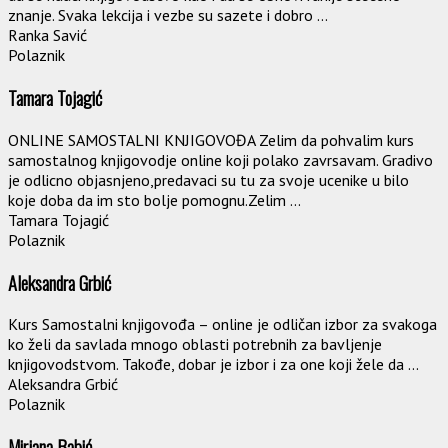
znanje. Svaka lekcija i vezbe su sazete i dobro ...
Ranka Savić
Polaznik
Tamara Tojagić
ONLINE SAMOSTALNI KNJIGOVOĐA Zelim da pohvalim kurs
samostalnog knjigovodje online koji polako zavrsavam. Gradivo
je odlicno objasnjeno,predavaci su tu za svoje ucenike u bilo
koje doba da im sto bolje pomognu.Zelim ...
Tamara Tojagić
Polaznik
Aleksandra Grbić
Kurs Samostalni knjigovođa – online je odličan izbor za svakoga
ko želi da savlada mnogo oblasti potrebnih za bavljenje
knjigovodstvom. Takođe, dobar je izbor i za one koji žele da ...
Aleksandra Grbić
Polaznik
Mirjana Babić