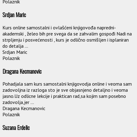
Polaznik
Srdjan Maric
Kurs online samostalni i ovlašćeni knjigovođa napredni-
akademski , želeo bih pre svega da se zahvalim gospođi Nadi na
strpljenju i posvećenosti , kurs je odlično osmišljen i isplaniran
do detalja ...
Srdjan Maric
Polaznik
Dragana Kecmanovic
Pohadjala sam kurs samostalni knjigovodja online i veoma sam
zadovoljna iz razloga sto je sve objasnjeno detaljno i veoma
jasno.Uz odlicne lekcije i praktican rad,sa kojim sam posebno
zadovolja,jer ...
Dragana Kecmanovic
Polaznik
Suzana Erdelic