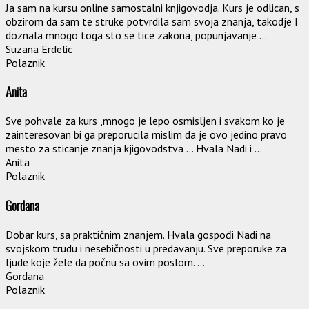
Ja sam na kursu online samostalni knjigovodja. Kurs je odlican, s
obzirom da sam te struke potvrdila sam svoja znanja, takodje I
doznala mnogo toga sto se tice zakona, popunjavanje ...
Suzana Erdelic
Polaznik
Anita
Sve pohvale za kurs ,mnogo je lepo osmisljen i svakom ko je
zainteresovan bi ga preporucila mislim da je ovo jedino pravo
mesto za sticanje znanja kjigovodstva ... Hvala Nadi i ...
Anita
Polaznik
Gordana
Dobar kurs, sa praktičnim znanjem. Hvala gospođi Nadi na
svojskom trudu i nesebičnosti u predavanju. Sve preporuke za
ljude koje žele da počnu sa ovim poslom. ...
Gordana
Polaznik