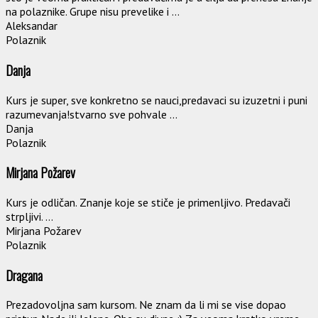
na polaznike. Grupe nisu prevelike i ...
Aleksandar
Polaznik
Danja
Kurs je super, sve konkretno se nauci,predavaci su izuzetni i puni
razumevanja!stvarno sve pohvale ...
Danja
Polaznik
Mirjana Požarev
Kurs je odličan. Znanje koje se stiče je primenljivo. Predavači
strpljivi. ...
Mirjana Požarev
Polaznik
Dragana
Prezadovoljna sam kursom. Ne znam da li mi se vise dopao