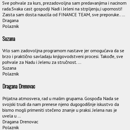
Sve pohvale za kurs, prezadovoljna sam predavanjima i nacinom
rada.Svaka cast gospodji Nadi i Jeleni na strpljenju,i upornosti!
Zaista sam dosta naucila od FINANCE TEAM, sve preporuke.. ...
Dragana
Polaznik
Suzana
Vrlo sam zadovoljna programom nastave jer omogućava da se
brzo i praktično savladaju knjigovodstveni procesi. Takođe, sve
pohvale za Nadu i Jelenu za stručnost. ...
Suzana
Polaznik
Dragana Drenovac
Prijatna atmosvera, rad u malim grupama. Gospođa Nada se
svojski trudi da nam prenese njeno dugogodišnje iskustvo da
bismo mogli primeniti stečeno znanje u praksi. Jelena nas je
uvela u ...
Dragana Drenovac
Polaznik