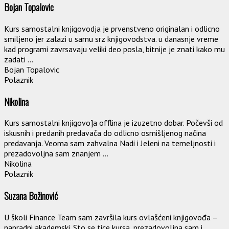
Bojan Topalovic
Kurs samostalni knjigovodja je prvenstveno originalan i odlicno
smiljeno jer zalazi u samu srz knjigovodstva. u danasnje vreme
kad programi zavrsavaju veliki deo posla, bitnije je znati kako mu
zadati ...
Bojan Topalovic
Polaznik
Nikolina
Kurs samostalni knjigovo]a offlina je izuzetno dobar. Počevši od
iskusnih i predanih predavača do odlicno osmišljenog načina
predavanja. Veoma sam zahvalna Nadi i Jeleni na temeljnosti i
prezadovoljna sam znanjem ...
Nikolina
Polaznik
Suzana Božinović
U školi Finance Team sam završila kurs ovlašćeni knjigovođa –
napradni akademski. Sto se tice kursa, prezadovoljna sam i