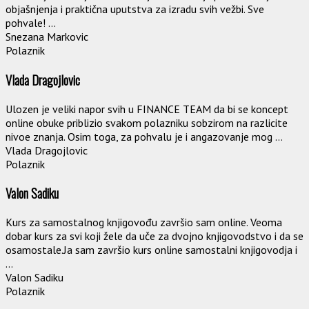
objašnjenja i praktična uputstva za izradu svih vežbi. Sve
pohvale! ...
Snezana Markovic
Polaznik
Vlada Dragojlovic
Ulozen je veliki napor svih u FINANCE TEAM da bi se koncept
online obuke priblizio svakom polazniku sobzirom na razlicite
nivoe znanja. Osim toga, za pohvalu je i angazovanje mog ...
Vlada Dragojlovic
Polaznik
Valon Sadiku
Kurs za samostalnog knjigovođu završio sam online. Veoma
dobar kurs za svi koji žele da uče za dvojno knjigovodstvo i da se
osamostale.Ja sam završio kurs online samostalni knjigovodja i
...
Valon Sadiku
Polaznik