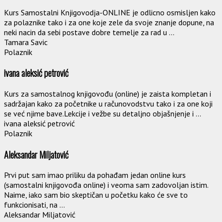
Kurs Samostalni Knjigovodja-ONLINE je odlicno osmisljen kako
za polaznike tako i za one koje zele da svoje znanje dopune, na
neki nacin da sebi postave dobre temelje za rad u ...
Tamara Savic
Polaznik
ivana aleksić petrović
Kurs za samostalnog knjigovođu (online) je zaista kompletan i
sadržajan kako za početnike u računovodstvu tako i za one koji
se već njime bave.Lekcije i vežbe su detaljno objašnjenje i ...
ivana aleksić petrović
Polaznik
Aleksandar Miljatović
Prvi put sam imao priliku da pohađam jedan online kurs
(samostalni knjigovođa online) i veoma sam zadovoljan istim.
Naime, iako sam bio skeptičan u početku kako će sve to
funkcionisati, na ...
Aleksandar Miljatović