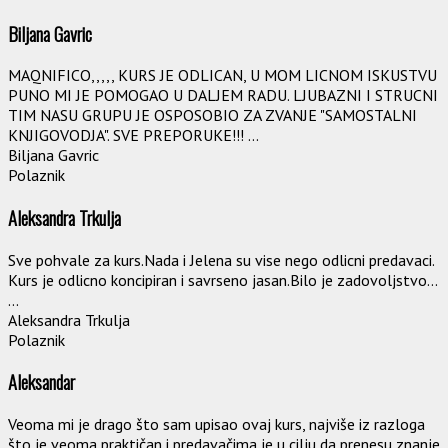
Biljana Gavric
MAQNIFICO,,,,, KURS JE ODLICAN, U MOM LICNOM ISKUSTVU
PUNO MI JE POMOGAO U DALJEM RADU. LJUBAZNI I STRUCNI
TIM NASU GRUPU JE OSPOSOBIO ZA ZVANJE "SAMOSTALNI
KNJIGOVODJA". SVE PREPORUKE!!! ...
Biljana Gavric
Polaznik
Aleksandra Trkulja
Sve pohvale za kurs.Nada i Jelena su vise nego odlicni predavaci.
Kurs je odlicno koncipiran i savrseno jasan.Bilo je zadovoljstvo...
...
Aleksandra Trkulja
Polaznik
Aleksandar
Veoma mi je drago što sam upisao ovaj kurs, najviše iz razloga
što je veoma praktičan i predavačima je u cilju da prenesu znanje