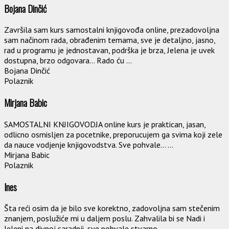
Bojana Dinčić
Završila sam kurs samostalni knjigovođa online, prezadovoljna
sam načinom rada, obrađenim temama, sve je detaljno, jasno,
rad u programu je jednostavan, podrška je brza, Jelena je uvek
dostupna, brzo odgovara… Rado ću ...
Bojana Dinčić
Polaznik
Mirjana Babic
SAMOSTALNI KNJIGOVODJA online kurs je praktican, jasan,
odlicno osmisljen za pocetnike, preporucujem ga svima koji zele
da nauce vodjenje knjigovodstva. Sve pohvale… ...
Mirjana Babic
Polaznik
Ines
Šta reći osim da je bilo sve korektno, zadovoljna sam stečenim
znanjem, poslužiće mi u daljem poslu. Zahvalila bi se Nadi i
Jeleni na divnoj saradnji, sve pohvale stvarno. ...