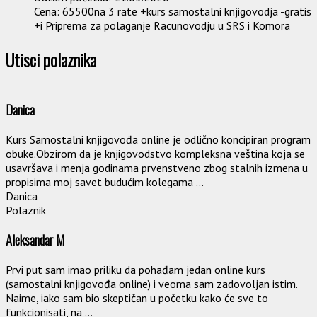
Cena:
65500na 3 rate +kurs samostalni knjigovodja -gratis
+i Priprema za polaganje Racunovodju u SRS i Komora
Utisci polaznika
Danica
Kurs Samostalni knjigovođa online je odlično koncipiran program
obuke.Obzirom da je knjigovodstvo kompleksna veština koja se
usavršava i menja godinama prvenstveno zbog stalnih izmena u
propisima moj savet budućim kolegama ...
Danica
Polaznik
Aleksandar M
Prvi put sam imao priliku da pohađam jedan online kurs
(samostalni knjigovođa online) i veoma sam zadovoljan istim.
Naime, iako sam bio skeptičan u početku kako će sve to
funkcionisati, na ...