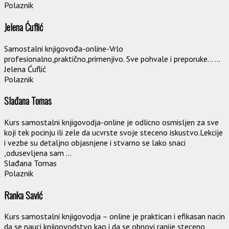
Polaznik
Jelena Ćuflić
Samostalni knjigovođa-online-Vrlo
profesionalno,praktično,primenjivo. Sve pohvale i preporuke… ...
Jelena Ćuflić
Polaznik
Slađana Tomas
Kurs samostalni knjigovodja-online je odlicno osmisljen za sve
koji tek pocinju ili zele da ucvrste svoje steceno iskustvo.Lekcije
i vezbe su detaljno objasnjene i stvarno se lako snaci
,odusevljena sam ...
Slađana Tomas
Polaznik
Ranka Savić
Kurs samostalni knjigovodja – online je praktican i efikasan nacin
da se nauci knjigovodstvo kao i da se obnovi ranije steceno