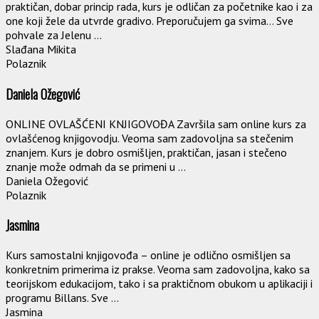
praktičan, dobar princip rada, kurs je odličan za početnike kao i za
one koji žele da utvrde gradivo. Preporučujem ga svima… Sve
pohvale za Jelenu ...
Slađana Mikita
Polaznik
Daniela Ožegović
ONLINE OVLAŠĆENI KNJIGOVOĐA Završila sam online kurs za
ovlašćenog knjigovodju. Veoma sam zadovoljna sa stečenim
znanjem. Kurs je dobro osmišljen, praktičan, jasan i stečeno
znanje može odmah da se primeni u ...
Daniela Ožegović
Polaznik
Jasmina
Kurs samostalni knjigovođa – online je odlično osmišljen sa
konkretnim primerima iz prakse. Veoma sam zadovoljna, kako sa
teorijskom edukacijom, tako i sa praktičnom obukom u aplikaciji i
programu Billans. Sve ...
Jasmina