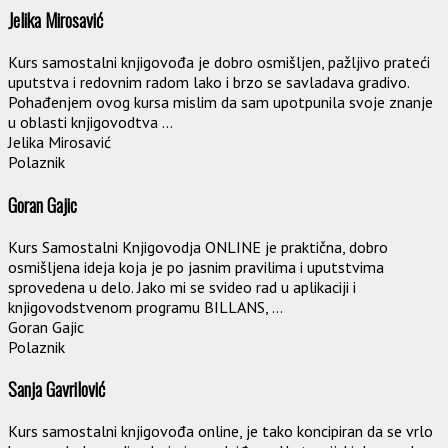
Jelika Mirosavić
Kurs samostalni knjigovođa je dobro osmišljen, pažljivo prateći
uputstva i redovnim radom lako i brzo se savladava gradivo.
Pohađenjem ovog kursa mislim da sam upotpunila svoje znanje
u oblasti knjigovodtva ...
Jelika Mirosavić
Polaznik
Goran Gajic
Kurs Samostalni Knjigovodja ONLINE je praktična, dobro
osmišljena ideja koja je po jasnim pravilima i uputstvima
sprovedena u delo. Jako mi se svideo rad u aplikaciji i
knjigovodstvenom programu BILLANS, ...
Goran Gajic
Polaznik
Sanja Gavrilović
Kurs samostalni knjigovođa online, je tako koncipiran da se vrlo