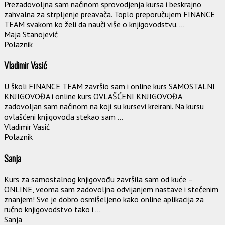
Prezadovoljna sam načinom sprovodjenja kursa i beskrajno
zahvalna za strpljenje preavača. Toplo preporučujem FINANCE
TEAM svakom ko želi da nauči više o knjigovodstvu. ...
Maja Stanojević
Polaznik
Vladimir Vasić
U školi FINANCE TEAM završio sam i online kurs SAMOSTALNI
KNJIGOVOĐA i online kurs OVLAŠĆENI KNJIGOVOĐA
zadovoljan sam načinom na koji su kursevi kreirani. Na kursu
ovlašćeni knjigovođa stekao sam ...
Vladimir Vasić
Polaznik
Sanja
Kurs za samostalnog knjigovođu završila sam od kuće –
ONLINE, veoma sam zadovoljna odvijanjem nastave i stečenim
znanjem! Sve je dobro osmišeljeno kako online aplikacija za
ručno knjigovodstvo tako i ...
Sanja