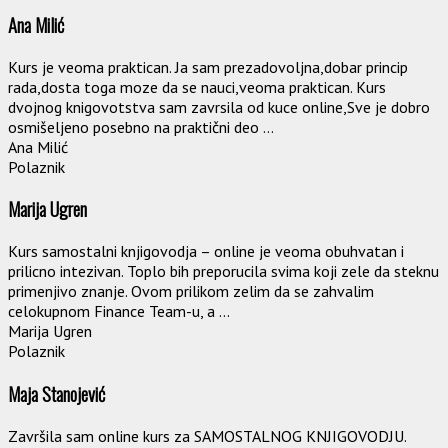
Ana Milić
Kurs je veoma praktican. Ja sam prezadovoljna,dobar princip
rada,dosta toga moze da se nauci,veoma praktican. Kurs
dvojnog knigovotstva sam zavrsila od kuce online,Sve je dobro
osmišeljeno posebno na praktični deo ...
Ana Milić
Polaznik
Marija Ugren
Kurs samostalni knjigovodja – online je veoma obuhvatan i
prilicno intezivan. Toplo bih preporucila svima koji zele da steknu
primenjivo znanje. Ovom prilikom zelim da se zahvalim
celokupnom Finance Team-u, a ...
Marija Ugren
Polaznik
Maja Stanojević
Završila sam online kurs za SAMOSTALNOG KNJIGOVODJU.