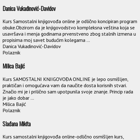
Danica Vukadinović-Davidov
Kurs Samostalni knjigovođa online je odlično koncipiran program
obuke.Obzirom da je knjigovodstvo kompleksna veština koja se
usavršava i menja godinama prvenstveno zbog stalnih izmena u
propisima moj savet budućim kolegama ...
Danica Vukadinović-Davidov
Polaznik
Milica Bajić
Kurs SAMOSTALNI KNJIGOVOĐA ONLINE je lepo osmišljen,
praktičan i omogućava vam da naučite dosta korisnih stvari.
Značio mi je i prilično sam upotpunila svoje znanje. Princip rada
je jako dobar ...
Milica Bajić
Polaznik
Slađana Mikita
Kurs samostalni knjigovođa online-odlično osmišljen kurs,