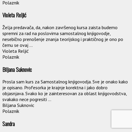
Polaznik
Violeta Reljić
Želja predavača, da, nakon završenog kursa zaista budemo
spremni za rad na poslovima samostalnog knjigovodje,
nesebično prenošenje znanja teorijskog i praktičnog je ono po
čemu se ovaj ...
Violeta Reljić
Polaznik
Biljana Suknovic
Prosla sam kurs za Samostalnog knjigovodja. Sve je onako kako
je opisano. Profesorka je krajnje korektna i jako dobro
objasnjava. Svako ko je zainteresovan za oblast knjigovodstva,
svakako nece pogresiti ...
Biljana Suknovic
Polaznik
Sandra