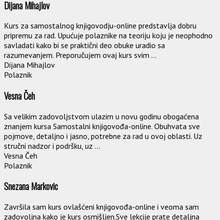
Dijana Mihajlov
Kurs za samostalnog knjigovodju-online predstavlja dobru
pripremu za rad. Upućuje polaznike na teoriju koju je neophodno
savladati kako bi se praktični deo obuke uradio sa
razumevanjem. Preporučujem ovaj kurs svim ...
Dijana Mihajlov
Polaznik
Vesna Čeh
Sa velikim zadovoljstvom ulazim u novu godinu obogaćena
znanjem kursa Samostalni knjigovođa-online. Obuhvata sve
pojmove, detaljno i jasno, potrebne za rad u ovoj oblasti. Uz
stručni nadzor i podršku, uz ...
Vesna Čeh
Polaznik
Snezana Markovic
Završila sam kurs ovlašćeni knjigovođa-online i veoma sam
zadovoljna kako je kurs osmišljen.Sve lekcije prate detaljna